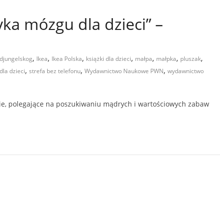
ka mózgu dla dzieci” –
,
,
,
,
,
,
,
djungelskog
Ikea
Ikea Polska
książki dla dzieci
małpa
małpka
pluszak
,
,
,
la dzieci
strefa bez telefonu
Wydawnictwo Naukowe PWN
wydawnictwo
, polegające na poszukiwaniu mądrych i wartościowych zabaw