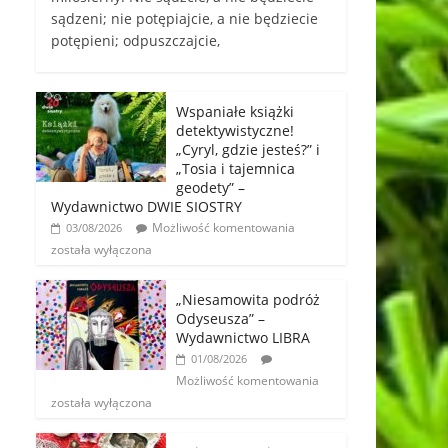
sądzeni; nie potępiajcie, a nie będziecie
potępieni; odpuszczajcie,
Wspaniałe książki
detektywistyczne!
„Cyryl, gdzie jesteś?” i
„Tosia i tajemnica
geodety” –
Wydawnictwo DWIE SIOSTRY
Możliwość komentowania
03/08/2026
została wyłączona
„Niesamowita podróż
Odyseusza” –
Wydawnictwo LIBRA
01/08/2026
Możliwość komentowania
została wyłączona