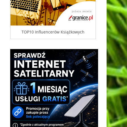
TOP10 Influencerów Książkowych