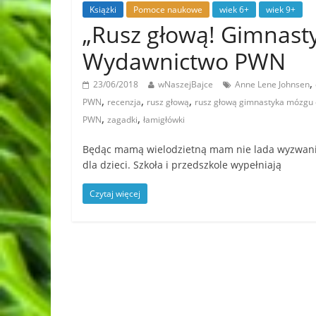
Książki
Pomoce naukowe
wiek 6+
wiek 9+
„Rusz głową! Gimnasty
Wydawnictwo PWN
,
23/06/2018
wNaszejBajce
Anne Lene Johnsen
,
,
,
PWN
recenzja
rusz głową
rusz głową gimnastyka mózgu d
,
,
PWN
zagadki
łamigłówki
Będąc mamą wielodzietną mam nie lada wyzwanie
dla dzieci. Szkoła i przedszkole wypełniają
Czytaj więcej