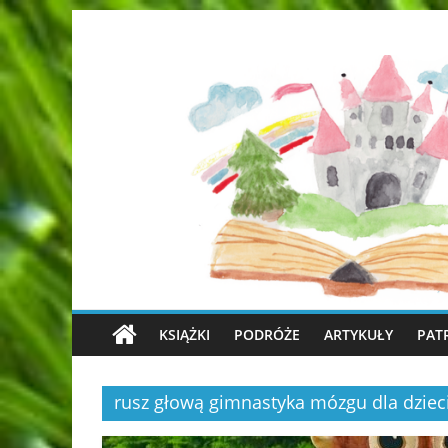
KSIĄŻKI
PODRÓŻE
ARTYKUŁY
PAT
rusz głową gimnastyka mózgu dla dziec