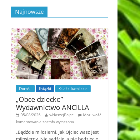
Najnowsze
Dorośli
Książki
Książki katolickie
„Obce dziecko” –
Wydawnictwo ANCILLA
05/08/2026
wNaszejBajce
Możliwość
komentowania
została wyłączona
„Bądźcie miłosierni, jak Ojciec wasz jest
miłosierny. Nie sądźcie, a nie będziecie