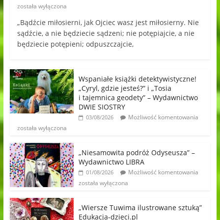
została wyłączona
„Bądźcie miłosierni, jak Ojciec wasz jest miłosierny. Nie
sądźcie, a nie będziecie sądzeni; nie potępiajcie, a nie
będziecie potępieni; odpuszczajcie,
Wspaniałe książki detektywistyczne!
„Cyryl, gdzie jesteś?” i „Tosia
i tajemnica geodety” – Wydawnictwo
DWIE SIOSTRY
Możliwość komentowania
03/08/2026
została wyłączona
„Niesamowita podróż Odyseusza” –
Wydawnictwo LIBRA
Możliwość komentowania
01/08/2026
została wyłączona
„Wiersze Tuwima ilustrowane sztuką”
Edukacja-dzieci.pl