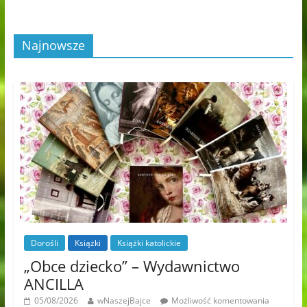
Najnowsze
Dorośli
Książki
Książki katolickie
„Obce dziecko” – Wydawnictwo
ANCILLA
05/08/2026
wNaszejBajce
Możliwość komentowania