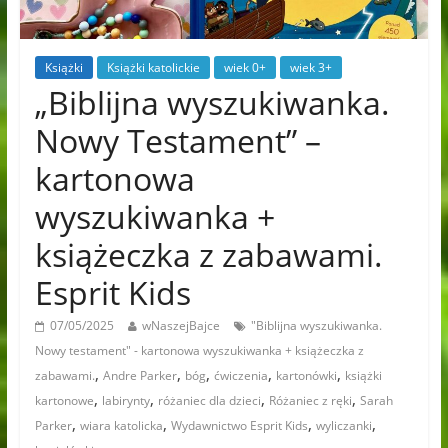
Książki
Książki katolickie
wiek 0+
wiek 3+
„Biblijna wyszukiwanka.
Nowy Testament” –
kartonowa
wyszukiwanka +
książeczka z zabawami.
Esprit Kids
07/05/2025
wNaszejBajce
"Biblijna wyszukiwanka.
Nowy testament" - kartonowa wyszukiwanka + książeczka z
,
,
,
,
,
zabawami.
Andre Parker
bóg
ćwiczenia
kartonówki
książki
,
,
,
,
kartonowe
labirynty
różaniec dla dzieci
Różaniec z ręki
Sarah
,
,
,
,
Parker
wiara katolicka
Wydawnictwo Esprit Kids
wyliczanki