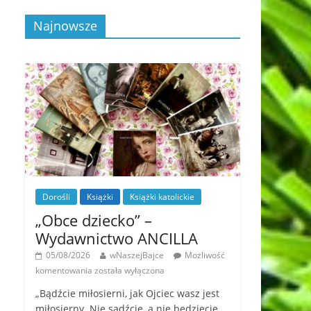
Najnowsze
Dorośli
Książki
Książki katolickie
„Obce dziecko” –
Wydawnictwo ANCILLA
05/08/2026
wNaszejBajce
Możliwość
komentowania
została wyłączona
„Bądźcie miłosierni, jak Ojciec wasz jest
miłosierny. Nie sądźcie, a nie będziecie