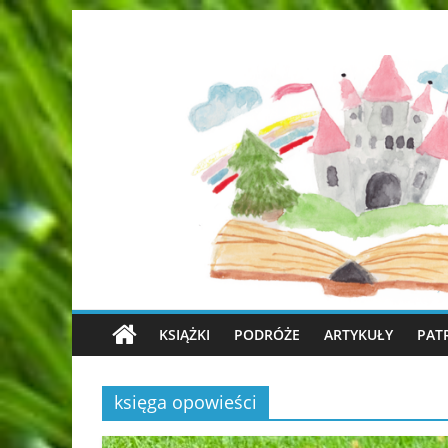
KSIĄŻKI
PODRÓŻE
ARTYKUŁY
PAT
księga opowieści