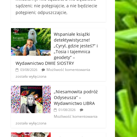
sądzeni; nie potępiajcie, a nie będziecie
potępieni; odpuszczajcie,
Wspaniałe książki
detektywistyczne!
„Cyryl, gdzie jesteś?” i
„Tosia i tajemnica
geodety” –
Wydawnictwo DWIE SIOSTRY
Możliwość komentowania
03/08/2026
została wyłączona
„Niesamowita podróż
Odyseusza” –
Wydawnictwo LIBRA
01/08/2026
Możliwość komentowania
została wyłączona