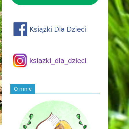
O mnie