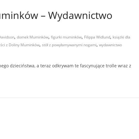
Muminków – Wydawnictwo
,
,
,
,
Davidson
domek Muminków
figurki muminków
Filippa Widlund
książki dla
,
,
ści z Doliny Muminków
stół z powyłamywanymi nogami
wydawnictwo
ego dzieciństwa, a teraz odkrywam te fascynujące trolle wraz z