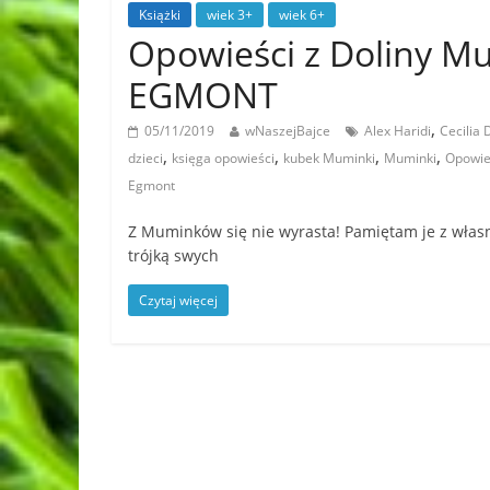
Książki
wiek 3+
wiek 6+
Opowieści z Doliny 
EGMONT
,
05/11/2019
wNaszejBajce
Alex Haridi
Cecilia 
,
,
,
,
dzieci
księga opowieści
kubek Muminki
Muminki
Opowie
Egmont
Z Muminków się nie wyrasta! Pamiętam je z własn
trójką swych
Czytaj więcej