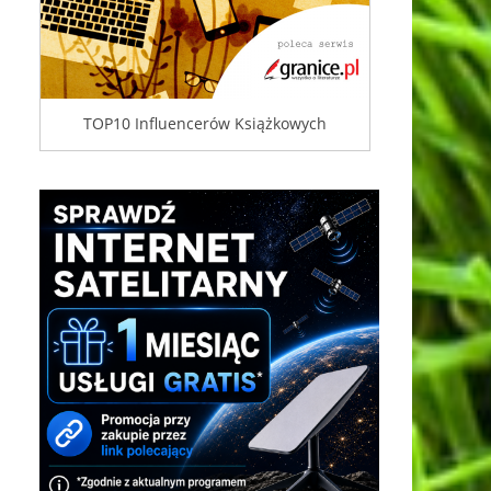
TOP10 Influencerów Książkowych