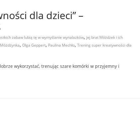
ości dla dzieci” –
S
,
zystkich zabaw lubią tę w wymyślanie wynalazków
jej brat Móżdżek i ich
,
,
,
Móżdżynka
Olga Geppert
Paulina Mechło
Trening super kreatywności dla
 dobrze wykorzystać, trenując szare komórki w przyjemny i