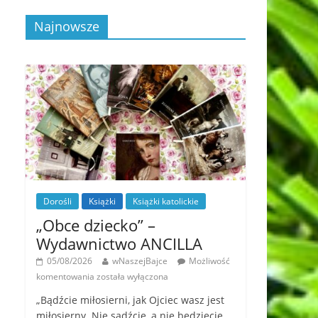
Najnowsze
Dorośli
Książki
Książki katolickie
„Obce dziecko” –
Wydawnictwo ANCILLA
05/08/2026
wNaszejBajce
Możliwość
komentowania
została wyłączona
„Bądźcie miłosierni, jak Ojciec wasz jest
miłosierny. Nie sądźcie, a nie będziecie