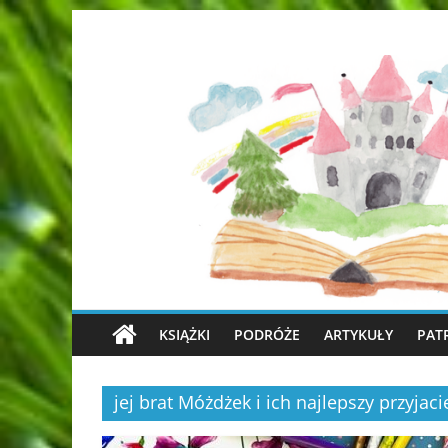
KSIĄŻKI
PODRÓŻE
ARTYKUŁY
PAT
jej brat Móżdżek i ich najlepszy przyjaci