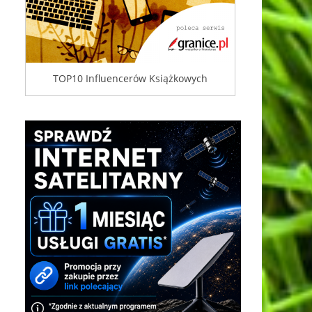
TOP10 Influencerów Książkowych