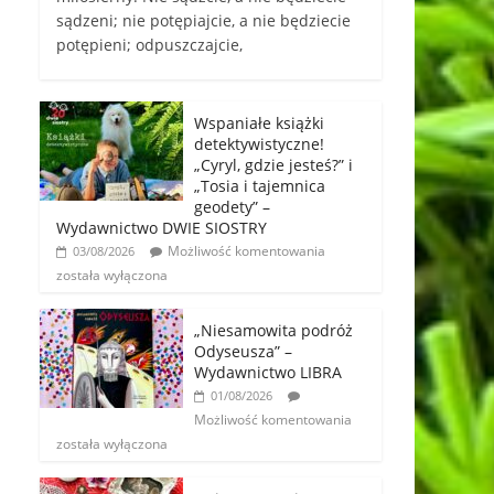
sądzeni; nie potępiajcie, a nie będziecie
potępieni; odpuszczajcie,
Wspaniałe książki
detektywistyczne!
„Cyryl, gdzie jesteś?” i
„Tosia i tajemnica
geodety” –
Wydawnictwo DWIE SIOSTRY
Możliwość komentowania
03/08/2026
została wyłączona
„Niesamowita podróż
Odyseusza” –
Wydawnictwo LIBRA
01/08/2026
Możliwość komentowania
została wyłączona