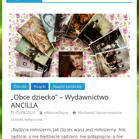
Dorośli
Książki
Książki katolickie
„Obce dziecko” – Wydawnictwo
ANCILLA
05/08/2026
wNaszejBajce
Możliwość komentowania
została wyłączona
„Bądźcie miłosierni, jak Ojciec wasz jest miłosierny. Nie
sądźcie, a nie będziecie sądzeni; nie potępiajcie, a nie