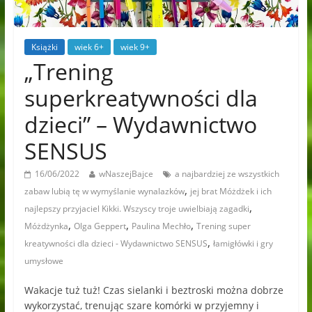
Książki
wiek 6+
wiek 9+
„Trening
superkreatywności dla
dzieci” – Wydawnictwo
SENSUS
16/06/2022
wNaszejBajce
a najbardziej ze wszystkich
,
zabaw lubią tę w wymyślanie wynalazków
jej brat Móżdżek i ich
,
najlepszy przyjaciel Kikki. Wszyscy troje uwielbiają zagadki
,
,
,
Móżdżynka
Olga Geppert
Paulina Mechło
Trening super
,
kreatywności dla dzieci - Wydawnictwo SENSUS
łamigłówki i gry
umysłowe
Wakacje tuż tuż! Czas sielanki i beztroski można dobrze
wykorzystać, trenując szare komórki w przyjemny i