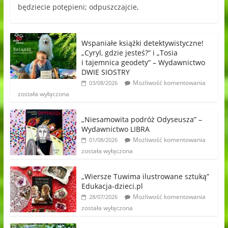
będziecie potępieni; odpuszczajcie,
Wspaniałe książki detektywistyczne!
„Cyryl, gdzie jesteś?” i „Tosia
i tajemnica geodety” – Wydawnictwo
DWIE SIOSTRY
Możliwość komentowania
03/08/2026
została wyłączona
„Niesamowita podróż Odyseusza” –
Wydawnictwo LIBRA
Możliwość komentowania
01/08/2026
została wyłączona
„Wiersze Tuwima ilustrowane sztuką”
Edukacja-dzieci.pl
Możliwość komentowania
28/07/2026
została wyłączona