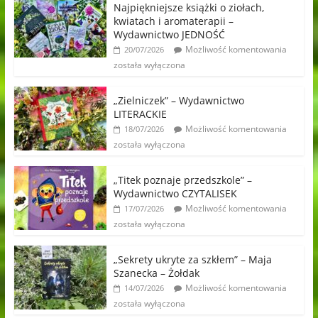
Najpiękniejsze książki o ziołach,
kwiatach i aromaterapii –
Wydawnictwo JEDNOŚĆ
Możliwość komentowania
20/07/2026
została wyłączona
„Zielniczek” – Wydawnictwo
LITERACKIE
Możliwość komentowania
18/07/2026
została wyłączona
„Titek poznaje przedszkole” –
Wydawnictwo CZYTALISEK
Możliwość komentowania
17/07/2026
została wyłączona
„Sekrety ukryte za szkłem” – Maja
Szanecka – Żołdak
Możliwość komentowania
14/07/2026
została wyłączona