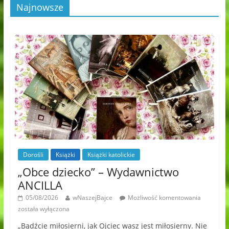
Najnowsze
Dorośli
Książki
Książki katolickie
„Obce dziecko” – Wydawnictwo
ANCILLA
05/08/2026
wNaszejBajce
Możliwość komentowania
została wyłączona
„Bądźcie miłosierni, jak Ojciec wasz jest miłosierny. Nie