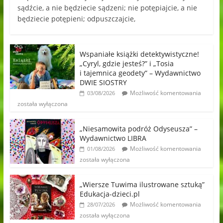
sądźcie, a nie będziecie sądzeni; nie potępiajcie, a nie
będziecie potępieni; odpuszczajcie,
Wspaniałe książki detektywistyczne!
„Cyryl, gdzie jesteś?” i „Tosia
i tajemnica geodety” – Wydawnictwo
DWIE SIOSTRY
Możliwość komentowania
03/08/2026
została wyłączona
„Niesamowita podróż Odyseusza” –
Wydawnictwo LIBRA
Możliwość komentowania
01/08/2026
została wyłączona
„Wiersze Tuwima ilustrowane sztuką”
Edukacja-dzieci.pl
Możliwość komentowania
28/07/2026
została wyłączona