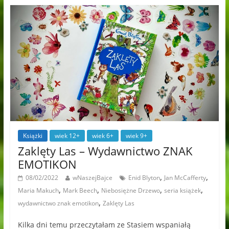
Książki
wiek 12+
wiek 6+
wiek 9+
Zaklęty Las – Wydawnictwo ZNAK
EMOTIKON
,
,
08/02/2022
wNaszejBajce
Enid Blyton
Jan McCafferty
,
,
,
,
Maria Makuch
Mark Beech
Niebosiężne Drzewo
seria książek
,
wydawnictwo znak emotikon
Zaklęty Las
Kilka dni temu przeczytałam ze Stasiem wspaniałą