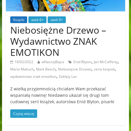
Książki
wiek 6+
wiek 9+
Niebosiężne Drzewo –
Wydawnictwo ZNAK
EMOTIKON
,
,
18/02/2022
wNaszejBajce
Enid Blyton
Jan McCafferty
,
,
,
,
Maria Makuch
Mark Beech
Niebosiężne Drzewo
seria książek
,
wydawnictwo znak emotikon
Zaklęty Las
Z wielką przyjemnością chciałam Wam przekazać
wspaniałą nowinę! Niedawno ukazał się drugi tom
cudownej serii książek, autorstwa Enid Blyton, pisarki
Czytaj więcej