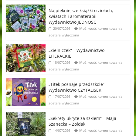
Najpiękniejsze książki o ziołach,
kwiatach i aromaterapii –
Wydawnictwo JEDNOŚĆ
Możliwość komentowania
20/07/2026
została wyłączona
„Zielniczek” – Wydawnictwo
LITERACKIE
Możliwość komentowania
18/07/2026
została wyłączona
„Titek poznaje przedszkole” –
Wydawnictwo CZYTALISEK
Możliwość komentowania
17/07/2026
została wyłączona
„Sekrety ukryte za szkłem” – Maja
Szanecka – Żołdak
Możliwość komentowania
14/07/2026