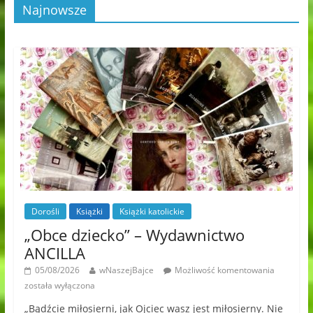
Najnowsze
Dorośli
Książki
Książki katolickie
„Obce dziecko” – Wydawnictwo
ANCILLA
05/08/2026
wNaszejBajce
Możliwość komentowania
została wyłączona
„Bądźcie miłosierni, jak Ojciec wasz jest miłosierny. Nie