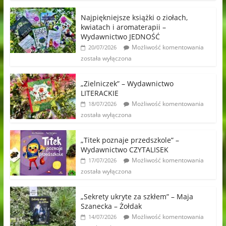
Najpiękniejsze książki o ziołach,
kwiatach i aromaterapii –
Wydawnictwo JEDNOŚĆ
Możliwość komentowania
20/07/2026
została wyłączona
„Zielniczek” – Wydawnictwo
LITERACKIE
Możliwość komentowania
18/07/2026
została wyłączona
„Titek poznaje przedszkole” –
Wydawnictwo CZYTALISEK
Możliwość komentowania
17/07/2026
została wyłączona
„Sekrety ukryte za szkłem” – Maja
Szanecka – Żołdak
Możliwość komentowania
14/07/2026