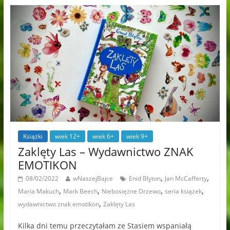
Książki
wiek 12+
wiek 6+
wiek 9+
Zaklęty Las – Wydawnictwo ZNAK
EMOTIKON
,
,
08/02/2022
wNaszejBajce
Enid Blyton
Jan McCafferty
,
,
,
,
Maria Makuch
Mark Beech
Niebosiężne Drzewo
seria książek
,
wydawnictwo znak emotikon
Zaklęty Las
Kilka dni temu przeczytałam ze Stasiem wspaniałą