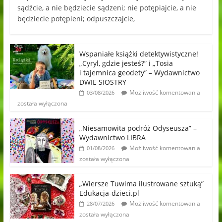
sądźcie, a nie będziecie sądzeni; nie potępiajcie, a nie
będziecie potępieni; odpuszczajcie,
Wspaniałe książki detektywistyczne!
„Cyryl, gdzie jesteś?” i „Tosia
i tajemnica geodety” – Wydawnictwo
DWIE SIOSTRY
Możliwość komentowania
03/08/2026
została wyłączona
„Niesamowita podróż Odyseusza” –
Wydawnictwo LIBRA
Możliwość komentowania
01/08/2026
została wyłączona
„Wiersze Tuwima ilustrowane sztuką”
Edukacja-dzieci.pl
Możliwość komentowania
28/07/2026
została wyłączona