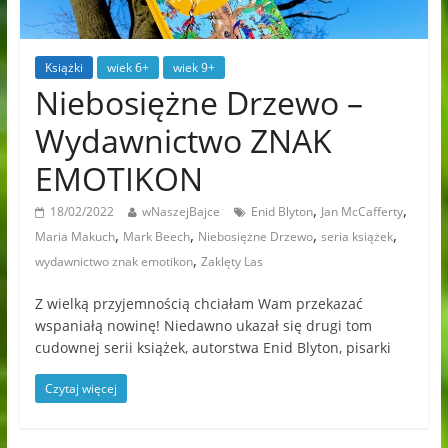
Książki
wiek 6+
wiek 9+
Niebosiężne Drzewo –
Wydawnictwo ZNAK
EMOTIKON
,
,
18/02/2022
wNaszejBajce
Enid Blyton
Jan McCafferty
,
,
,
,
Maria Makuch
Mark Beech
Niebosiężne Drzewo
seria książek
,
wydawnictwo znak emotikon
Zaklęty Las
Z wielką przyjemnością chciałam Wam przekazać
wspaniałą nowinę! Niedawno ukazał się drugi tom
cudownej serii książek, autorstwa Enid Blyton, pisarki
Czytaj więcej