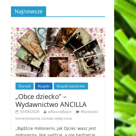
Najnowsze
Dorośli
Książki
Książki katolickie
„Obce dziecko” –
Wydawnictwo ANCILLA
05/08/2026
wNaszejBajce
Możliwość
komentowania
została wyłączona
„Bądźcie miłosierni, jak Ojciec wasz jest
miłosierny. Nie sądźcie, a nie będziecie