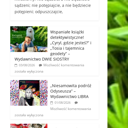
sądzeni; nie potępiajcie, a nie będziecie
potępieni; odpuszczajcie,
Wspaniałe książki
detektywistyczne!
„Cyryl, gdzie jesteś?” i
„Tosia i tajemnica
geodety” –
Wydawnictwo DWIE SIOSTRY
Możliwość komentowania
03/08/2026
została wyłączona
„Niesamowita podróż
Odyseusza” –
Wydawnictwo LIBRA
01/08/2026
Możliwość komentowania
została wyłączona