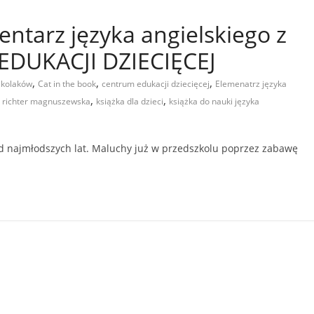
entarz języka angielskiego z
EDUKACJI DZIECIĘCEJ
,
,
,
zkolaków
Cat in the book
centrum edukacji dziecięcej
Elemenatrz języka
,
,
a richter magnuszewska
książka dla dzieci
książka do nauki języka
od najmłodszych lat. Maluchy już w przedszkolu poprzez zabawę