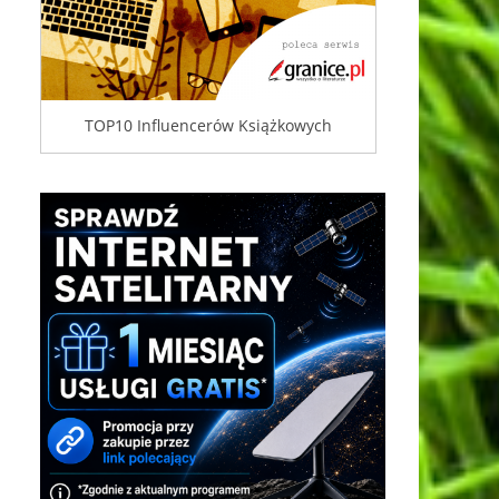
TOP10 Influencerów Książkowych