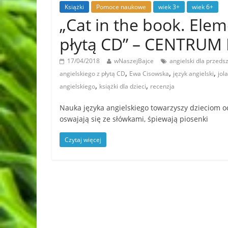
Książki
Pomoce naukowe
wiek 3+
wiek 6+
„Cat in the book. Elem
płytą CD” – CENTRUM 
17/04/2018
wNaszejBajce
angielski dla przeds
,
,
,
angielskiego z płytą CD
Ewa Cisowska
język angielski
jol
,
,
angielskiego
książki dla dzieci
recenzja
Nauka języka angielskiego towarzyszy dzieciom 
oswajają się ze słówkami, śpiewają piosenki
Czytaj więcej