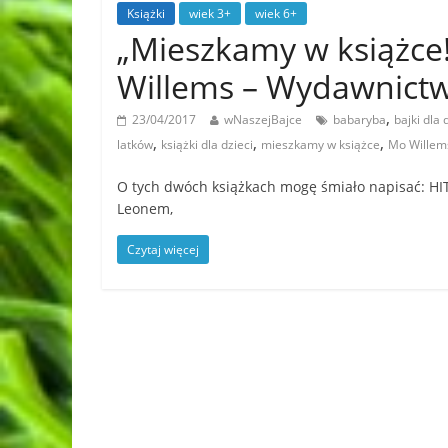
Książki
wiek 3+
wiek 6+
„Mieszkamy w książce!
Willems – Wydawnic
,
23/04/2017
wNaszejBajce
babaryba
bajki dla 
,
,
,
latków
książki dla dzieci
mieszkamy w książce
Mo Willem
O tych dwóch książkach mogę śmiało napisać: HIT! 
Leonem,
Czytaj więcej