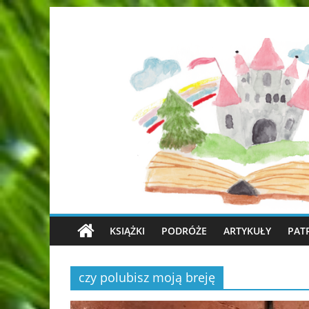
KSIĄŻKI
PODRÓŻE
ARTYKUŁY
PAT
czy polubisz moją breję