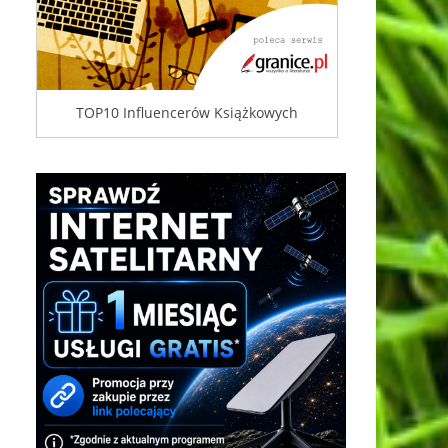
TOP10 Influencerów Książkowych