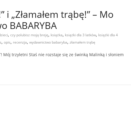
” i „Złamałem trąbę!” – Mo
two BABARYBA
,
,
,
,
dzieci
czy polubisz moją breję
książka
książki dla 3 latków
książki dla 4
,
,
,
,
s
opis
recenzja
wydawnictwo babaryba
złamałem trąbę
Mój trzyletni Staś nie rozstaje się ze świnką Malinką i słoniem