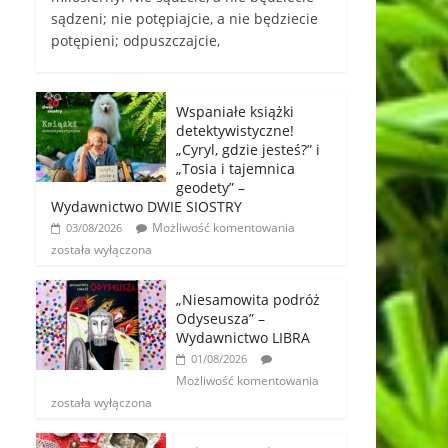
sądzeni; nie potępiajcie, a nie będziecie
potępieni; odpuszczajcie,
Wspaniałe książki
detektywistyczne!
„Cyryl, gdzie jesteś?” i
„Tosia i tajemnica
geodety” –
Wydawnictwo DWIE SIOSTRY
Możliwość komentowania
03/08/2026
została wyłączona
„Niesamowita podróż
Odyseusza” –
Wydawnictwo LIBRA
01/08/2026
Możliwość komentowania
została wyłączona