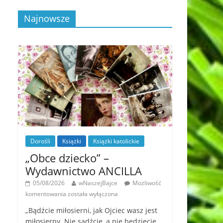
Najnowsze
Dorośli
Książki
Książki katolickie
„Obce dziecko” –
Wydawnictwo ANCILLA
05/08/2026
wNaszejBajce
Możliwość
komentowania
została wyłączona
„Bądźcie miłosierni, jak Ojciec wasz jest
miłosierny. Nie sądźcie, a nie będziecie