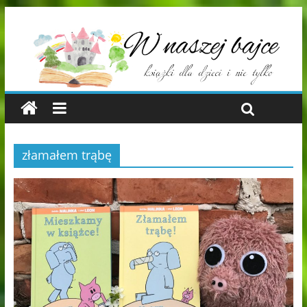
złamałem trąbę