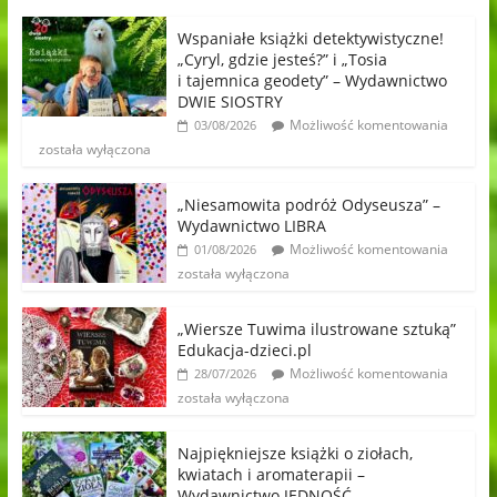
Wspaniałe książki detektywistyczne!
„Cyryl, gdzie jesteś?” i „Tosia
i tajemnica geodety” – Wydawnictwo
DWIE SIOSTRY
Możliwość komentowania
03/08/2026
została wyłączona
„Niesamowita podróż Odyseusza” –
Wydawnictwo LIBRA
Możliwość komentowania
01/08/2026
została wyłączona
„Wiersze Tuwima ilustrowane sztuką”
Edukacja-dzieci.pl
Możliwość komentowania
28/07/2026
została wyłączona
Najpiękniejsze książki o ziołach,
kwiatach i aromaterapii –
Wydawnictwo JEDNOŚĆ