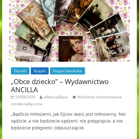
Dorośli
Książki
Książki katolickie
„Obce dziecko” – Wydawnictwo
ANCILLA
05/08/2026
wNaszejBajce
Możliwość komentowania
została wyłączona
„Bądźcie miłosierni, jak Ojciec wasz jest miłosierny. Nie
sądźcie, a nie będziecie sądzeni; nie potępiajcie, a nie
będziecie potępieni; odpuszczajcie,