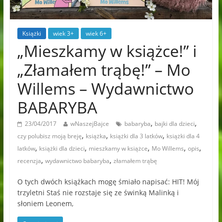
Książki
wiek 3+
wiek 6+
„Mieszkamy w książce!” i
„Złamałem trąbę!” – Mo
Willems – Wydawnictwo
BABARYBA
,
,
23/04/2017
wNaszejBajce
babaryba
bajki dla dzieci
,
,
,
czy polubisz moją breję
książka
książki dla 3 latków
książki dla 4
,
,
,
,
,
latków
książki dla dzieci
mieszkamy w książce
Mo Willems
opis
,
,
recenzja
wydawnictwo babaryba
złamałem trąbę
O tych dwóch książkach mogę śmiało napisać: HIT! Mój
trzyletni Staś nie rozstaje się ze świnką Malinką i
słoniem Leonem,