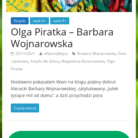
Książki
wiek 6+
wiek 9+
Olga Piratka – Barbara
Wojnarowska
,
22/11/2021
wNaszejBajce
Brabara Wojnarowska
Dom
,
,
,
z Jaskowic
książki dla dzieci
Magdalena Konarzewska
Olga
Piratka
Niedawno pokazałam Wam na blogu piękny debiut
literacki Barbary Wojnarowskiej, zatytułowany „Julek
tysiące mil od domu”, a dziś przychodzi pora
Czytaj więcej