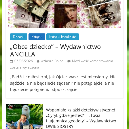
Dorośli
Książki
Książki katolickie
„Obce dziecko” – Wydawnictwo
ANCILLA
05/08/2026
wNaszejBajce
Możliwość komentowania
została wyłączona
„Bądźcie miłosierni, jak Ojciec wasz jest miłosierny. Nie
sądźcie, a nie będziecie sądzeni; nie potępiajcie, a nie
będziecie potępieni; odpuszczajcie,
Wspaniałe książki detektywistyczne!
„Cyryl, gdzie jesteś?” i „Tosia
i tajemnica geodety” – Wydawnictwo
DWIE SIOSTRY