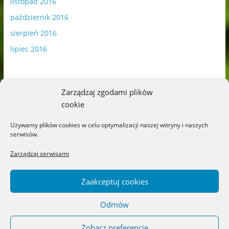
listopad 2016
październik 2016
sierpień 2016
lipiec 2016
Zarządzaj zgodami plików
cookie
Publikowane materiały zawierają płatną promocję.
Używamy plików cookies w celu optymalizacji naszej witryny i naszych
serwisów.
Polityka plików cookies
-
Polityka prywatności
Zarządzaj serwisami
Zaakceptuj cookies
Odmów
Copyright © 2026
Blog o książkach dla dzieci i młodzieży –
recenzje i rekomendacje
. All rights reserved.
Zobacz preferencje
Theme: ColorMag by
ThemeGrill
. Powered by
WordPress
.