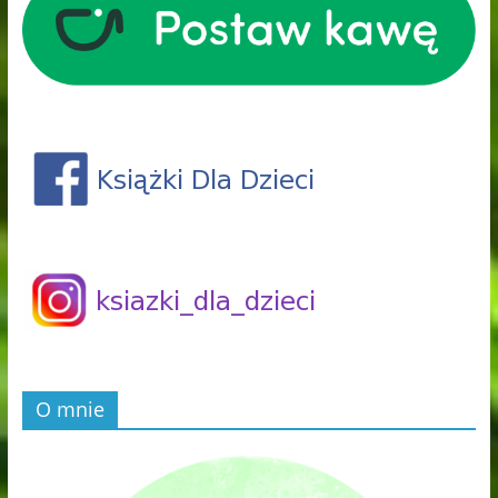
O mnie