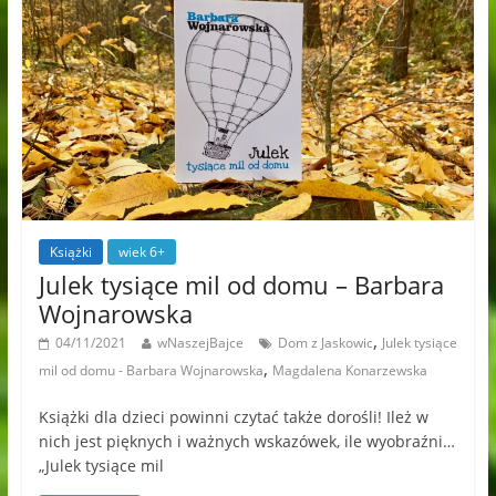
Książki
wiek 6+
Julek tysiące mil od domu – Barbara
Wojnarowska
,
04/11/2021
wNaszejBajce
Dom z Jaskowic
Julek tysiące
,
mil od domu - Barbara Wojnarowska
Magdalena Konarzewska
Książki dla dzieci powinni czytać także dorośli! Ileż w
nich jest pięknych i ważnych wskazówek, ile wyobraźni…
„Julek tysiące mil