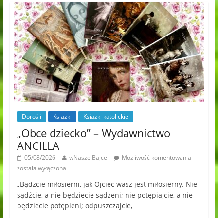
Dorośli
Książki
Książki katolickie
„Obce dziecko” – Wydawnictwo
ANCILLA
05/08/2026
wNaszejBajce
Możliwość komentowania
została wyłączona
„Bądźcie miłosierni, jak Ojciec wasz jest miłosierny. Nie
sądźcie, a nie będziecie sądzeni; nie potępiajcie, a nie
będziecie potępieni; odpuszczajcie,