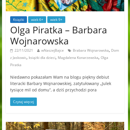
Książki
wiek 6+
wiek 9+
Olga Piratka – Barbara
Wojnarowska
,
22/11/2021
wNaszejBajce
Brabara Wojnarowska
Dom
,
,
,
z Jaskowic
książki dla dzieci
Magdalena Konarzewska
Olga
Piratka
Niedawno pokazałam Wam na blogu piękny debiut
literacki Barbary Wojnarowskiej, zatytułowany „Julek
tysiące mil od domu”, a dziś przychodzi pora
Czytaj więcej