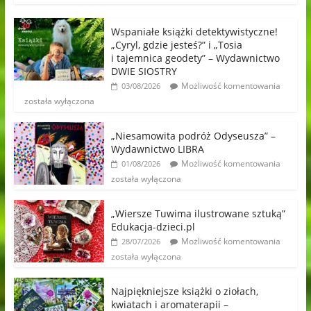
Wspaniałe książki detektywistyczne!
„Cyryl, gdzie jesteś?” i „Tosia
i tajemnica geodety” – Wydawnictwo
DWIE SIOSTRY
Możliwość komentowania
03/08/2026
została wyłączona
„Niesamowita podróż Odyseusza” –
Wydawnictwo LIBRA
Możliwość komentowania
01/08/2026
została wyłączona
„Wiersze Tuwima ilustrowane sztuką”
Edukacja-dzieci.pl
Możliwość komentowania
28/07/2026
została wyłączona
Najpiękniejsze książki o ziołach,
kwiatach i aromaterapii –