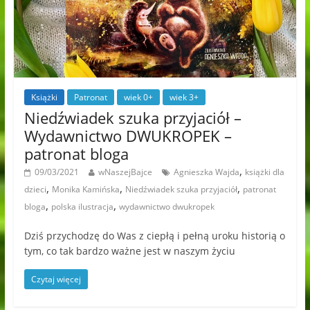
Książki
Patronat
wiek 0+
wiek 3+
Niedźwiadek szuka przyjaciół –
Wydawnictwo DWUKROPEK –
patronat bloga
,
09/03/2021
wNaszejBajce
Agnieszka Wajda
książki dla
,
,
,
dzieci
Monika Kamińska
Niedźwiadek szuka przyjaciół
patronat
,
,
bloga
polska ilustracja
wydawnictwo dwukropek
Dziś przychodzę do Was z ciepłą i pełną uroku historią o
tym, co tak bardzo ważne jest w naszym życiu
Czytaj więcej