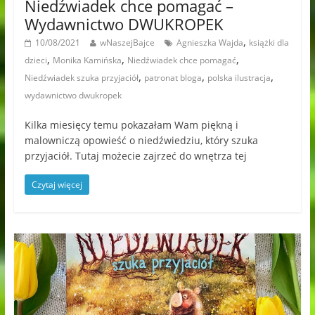
Niedźwiadek chce pomagać –
Wydawnictwo DWUKROPEK
,
10/08/2021
wNaszejBajce
Agnieszka Wajda
książki dla
,
,
,
dzieci
Monika Kamińska
Niedźwiadek chce pomagać
,
,
,
Niedźwiadek szuka przyjaciół
patronat bloga
polska ilustracja
wydawnictwo dwukropek
Kilka miesięcy temu pokazałam Wam piękną i
malowniczą opowieść o niedźwiedziu, który szuka
przyjaciół. Tutaj możecie zajrzeć do wnętrza tej
Czytaj więcej