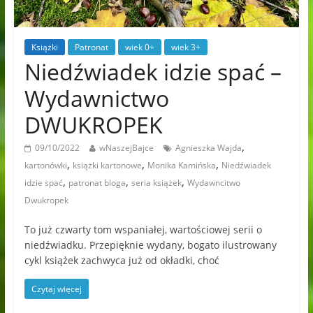
Książki
Patronat
wiek 0+
wiek 3+
Niedźwiadek idzie spać –
Wydawnictwo
DWUKROPEK
,
09/10/2022
wNaszejBajce
Agnieszka Wajda
,
,
,
kartonówki
książki kartonowe
Monika Kamińska
Niedźwiadek
,
,
,
idzie spać
patronat bloga
seria książek
Wydawncitwo
Dwukropek
To już czwarty tom wspaniałej, wartościowej serii o
niedźwiadku. Przepięknie wydany, bogato ilustrowany
cykl książek zachwyca już od okładki, choć
Czytaj więcej