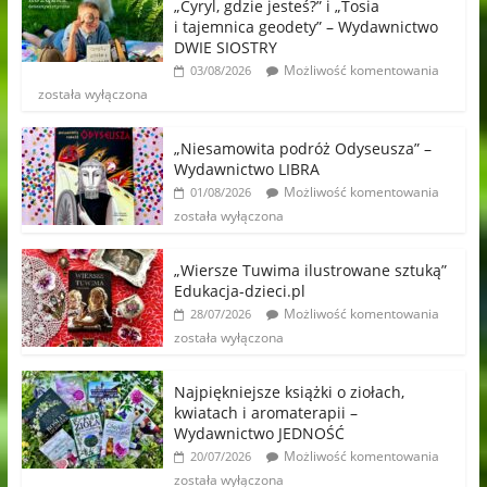
„Cyryl, gdzie jesteś?” i „Tosia
i tajemnica geodety” – Wydawnictwo
DWIE SIOSTRY
Możliwość komentowania
03/08/2026
została wyłączona
„Niesamowita podróż Odyseusza” –
Wydawnictwo LIBRA
Możliwość komentowania
01/08/2026
została wyłączona
„Wiersze Tuwima ilustrowane sztuką”
Edukacja-dzieci.pl
Możliwość komentowania
28/07/2026
została wyłączona
Najpiękniejsze książki o ziołach,
kwiatach i aromaterapii –
Wydawnictwo JEDNOŚĆ
Możliwość komentowania
20/07/2026
została wyłączona