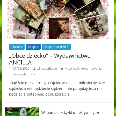
Dorośli
Książki
Książki katolickie
„Obce dziecko” – Wydawnictwo
ANCILLA
05/08/2026
wNaszejBajce
Możliwość komentowania
została wyłączona
„Bądźcie miłosierni, jak Ojciec wasz jest miłosierny. Nie
sądźcie, a nie będziecie sądzeni; nie potępiajcie, a nie
będziecie potępieni; odpuszczajcie,
Wspaniałe książki detektywistyczne!