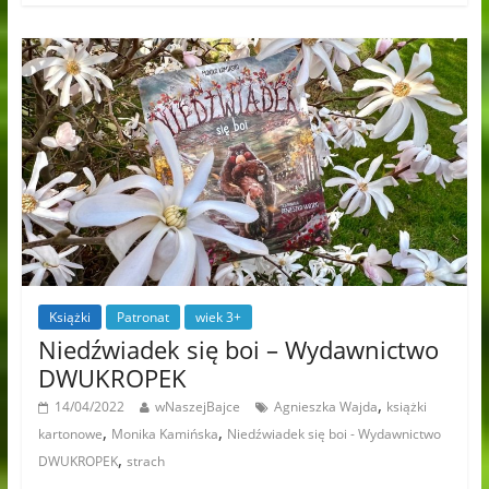
Książki
Patronat
wiek 3+
Niedźwiadek się boi – Wydawnictwo
DWUKROPEK
,
14/04/2022
wNaszejBajce
Agnieszka Wajda
książki
,
,
kartonowe
Monika Kamińska
Niedźwiadek się boi - Wydawnictwo
,
DWUKROPEK
strach