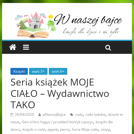
Książki
wiek 3+
wiek 6+
Seria książek MOJE
CIAŁO – Wydawnictwo
TAKO
,
,
26/04/2020
wNaszejBajce
ciało
ciało ludzkie
dziurki w
,
,
nosie
Gen-ichiro Yagyu / przekład Henryk Lipszyc
książki dla
,
,
,
,
,
,
dzieci
książki o ciele
pępek
piersi
Seria Moje ciało
stopy