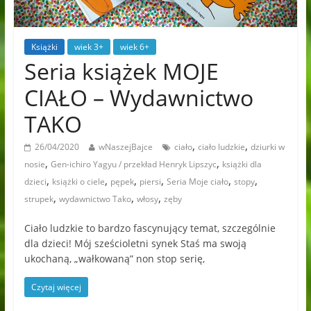
Książki
wiek 3+
wiek 6+
Seria książek MOJE
CIAŁO – Wydawnictwo
TAKO
,
,
26/04/2020
wNaszejBajce
ciało
ciało ludzkie
dziurki w
,
,
nosie
Gen-ichiro Yagyu / przekład Henryk Lipszyc
książki dla
,
,
,
,
,
,
dzieci
książki o ciele
pępek
piersi
Seria Moje ciało
stopy
,
,
,
strupek
wydawnictwo Tako
włosy
zęby
Ciało ludzkie to bardzo fascynujący temat, szczególnie
dla dzieci! Mój sześcioletni synek Staś ma swoją
ukochaną, „wałkowaną” non stop serię,
Czytaj więcej