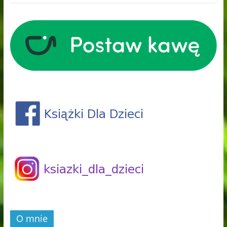
O mnie