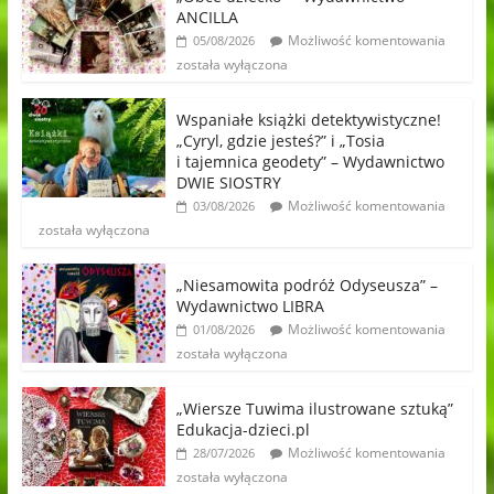
ANCILLA
Możliwość komentowania
05/08/2026
została wyłączona
Wspaniałe książki detektywistyczne!
„Cyryl, gdzie jesteś?” i „Tosia
i tajemnica geodety” – Wydawnictwo
DWIE SIOSTRY
Możliwość komentowania
03/08/2026
została wyłączona
„Niesamowita podróż Odyseusza” –
Wydawnictwo LIBRA
Możliwość komentowania
01/08/2026
została wyłączona
„Wiersze Tuwima ilustrowane sztuką”
Edukacja-dzieci.pl
Możliwość komentowania
28/07/2026
została wyłączona