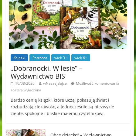
Książki
Patronat
wiek 3+
wiek 6+
„Dobranocki. W lesie” –
Wydawnictwo BIS
10/08/2026
wNaszejBajce
Możliwość komentowania
została wyłączona
Bardzo cenię książki, które uczą, pokazują świat i
rozbudzają ciekawość, a jednocześnie są niezwykle
ciepłe, spokojne i bliskie małemu czytelnikowi.
„Obce dziecko” – Wydawnictwo