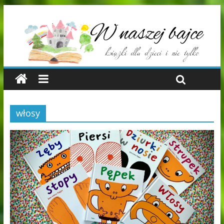
włosy