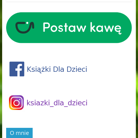
O mnie