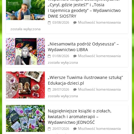
„Cyryl, gdzie jesteś?” i „Tosia
i tajemnica geodety” – Wydawnictwo
DWIE SIOSTRY
Możliwość komentowania
03/08/2026
została wyłączona
„Niesamowita podróż Odyseusza” –
Wydawnictwo LIBRA
Możliwość komentowania
01/08/2026
została wyłączona
„Wiersze Tuwima ilustrowane sztuką”
Edukacja-dzieci.pl
Możliwość komentowania
28/07/2026
została wyłączona
Najpiękniejsze książki o ziołach,
kwiatach i aromaterapii –
Wydawnictwo JEDNOŚĆ
Możliwość komentowania
20/07/2026