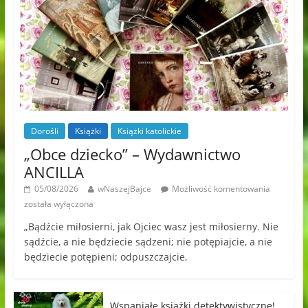
Dorośli
Książki
Książki katolickie
„Obce dziecko” – Wydawnictwo
ANCILLA
05/08/2026
wNaszejBajce
Możliwość komentowania
została wyłączona
„Bądźcie miłosierni, jak Ojciec wasz jest miłosierny. Nie
sądźcie, a nie będziecie sądzeni; nie potępiajcie, a nie
będziecie potępieni; odpuszczajcie,
Wspaniałe książki detektywistyczne!