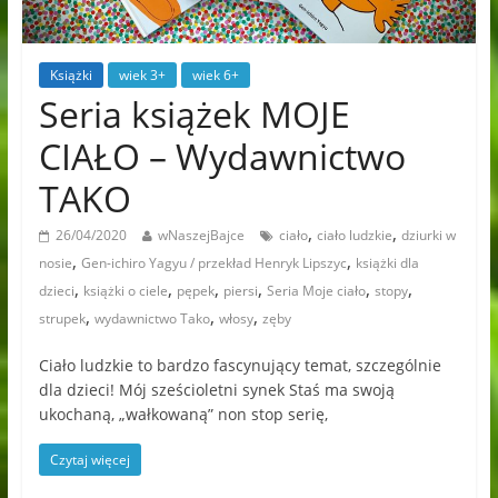
Książki
wiek 3+
wiek 6+
Seria książek MOJE
CIAŁO – Wydawnictwo
TAKO
,
,
26/04/2020
wNaszejBajce
ciało
ciało ludzkie
dziurki w
,
,
nosie
Gen-ichiro Yagyu / przekład Henryk Lipszyc
książki dla
,
,
,
,
,
,
dzieci
książki o ciele
pępek
piersi
Seria Moje ciało
stopy
,
,
,
strupek
wydawnictwo Tako
włosy
zęby
Ciało ludzkie to bardzo fascynujący temat, szczególnie
dla dzieci! Mój sześcioletni synek Staś ma swoją
ukochaną, „wałkowaną” non stop serię,
Czytaj więcej