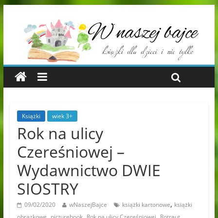
Książki
wiek 3+
Rok na ulicy
Czereśniowej –
Wydawnictwo DWIE
SIOSTRY
,
09/02/2020
wNaszejBajce
książki kartonowe
książki
,
,
,
obrazkowe
picturebook
Rok na ulicy Czereśniowej
Rotraut