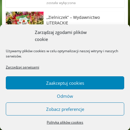
została wyłączona
„Zielniczek” – Wydawnictwo
LITERACKIE
Możliwość komentowania
18/07/2026
Zarządzaj zgodami plików
została wyłączona
cookie
„Titek poznaje przedszkole” –
Używamy plików cookies w celu optymalizacji naszej witryny i naszych
Wydawnictwo CZYTALISEK
serwisów.
Możliwość komentowania
17/07/2026
Zarządzaj serwisami
została wyłączona
„Sekrety ukryte za szkłem” – Maja
Zaakceptuj cookies
Szanecka – Żołdak
Możliwość komentowania
14/07/2026
Odmów
została wyłączona
Zobacz preferencje
Polityka plików cookies
Archiwa