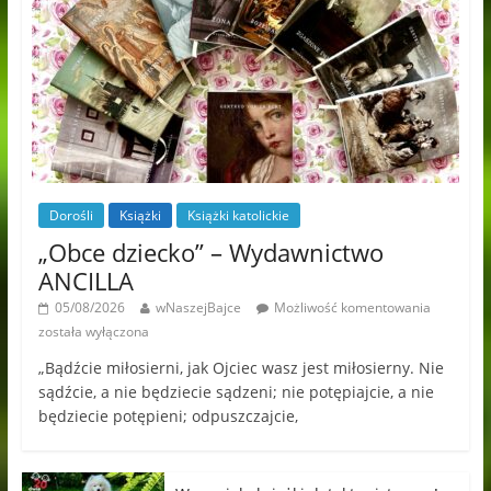
Dorośli
Książki
Książki katolickie
„Obce dziecko” – Wydawnictwo
ANCILLA
05/08/2026
wNaszejBajce
Możliwość komentowania
została wyłączona
„Bądźcie miłosierni, jak Ojciec wasz jest miłosierny. Nie
sądźcie, a nie będziecie sądzeni; nie potępiajcie, a nie
będziecie potępieni; odpuszczajcie,