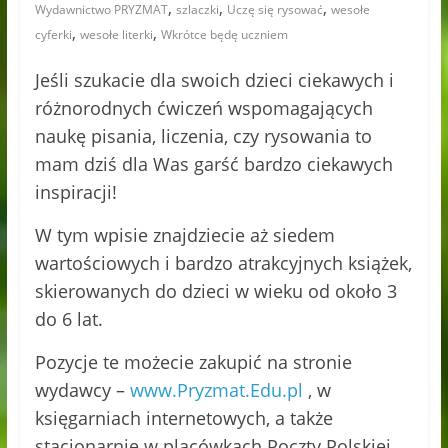
,
,
,
Wydawnictwo PRYZMAT
szlaczki
Uczę się rysować
wesołe
,
,
cyferki
wesołe literki
Wkrótce będę uczniem
Jeśli szukacie dla swoich dzieci ciekawych i
różnorodnych ćwiczeń wspomagających
naukę pisania, liczenia, czy rysowania to
mam dziś dla Was garść bardzo ciekawych
inspiracji!
W tym wpisie znajdziecie aż siedem
wartościowych i bardzo atrakcyjnych książek,
skierowanych do dzieci w wieku od około 3
do 6 lat.
Pozycje te możecie zakupić na stronie
wydawcy –
www.Pryzmat.Edu.pl
, w
księgarniach internetowych, a także
stacjonarnie w placówkach Poczty Polskiej.