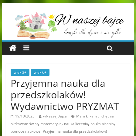
wiek 3+
wiek 6+
Przyjemna nauka dla
przedszkolaków!
Wydawnictwo PRYZMAT
19/10/2023
wNaszejBajce
Mam kilka lat i chętnie
,
,
,
,
okdrywam świat
matematyka
nauka liczenia
nauka pisania
,
pomoce naukowe
Przyjemna nauka dla przedszkolaków!