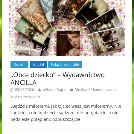
Dorośli
Książki
Książki katolickie
„Obce dziecko” – Wydawnictwo
ANCILLA
05/08/2026
wNaszejBajce
Możliwość komentowania
została wyłączona
„Bądźcie miłosierni, jak Ojciec wasz jest miłosierny. Nie
sądźcie, a nie będziecie sądzeni; nie potępiajcie, a nie
będziecie potępieni; odpuszczajcie,