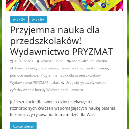
wiek 3+
wiek 6+
Przyjemna nauka dla
przedszkolaków!
Wydawnictwo PRYZMAT
19/10/2023
wNaszejBajce
Mam kilka lat i chętnie
,
,
,
,
okdrywam świat
matematyka
nauka liczenia
nauka pisania
,
pomoce naukowe
Przyjemna nauka dla przedszkolaków!
,
,
,
Wydawnictwo PRYZMAT
szlaczki
Uczę się rysować
wesołe
,
,
cyferki
wesołe literki
Wkrótce będę uczniem
Jeśli szukacie dla swoich dzieci ciekawych i
różnorodnych ćwiczeń wspomagających naukę pisania,
liczenia, czy rysowania to mam dziś dla Was
Czytaj więcej