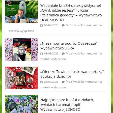
Wspaniałe książki detektywistyczne!
„Cyryl, gdzie jesteś?” i „Tosia
i tajemnica geodety” – Wydawnictwo
DWIE SIOSTRY
Możliwość komentowania
03/08/2026
została wyłączona
„Niesamowita podróż Odyseusza” –
Wydawnictwo LIBRA
Możliwość komentowania
01/08/2026
została wyłączona
„Wiersze Tuwima ilustrowane sztuką”
Edukacja-dzieci.pl
Możliwość komentowania
28/07/2026
została wyłączona
Najpiękniejsze książki o ziołach,
kwiatach i aromaterapii –
Wydawnictwo JEDNOŚĆ