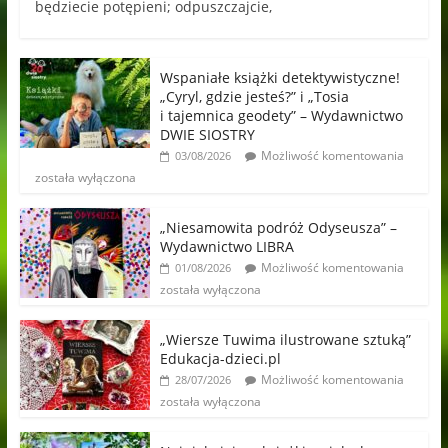
będziecie potępieni; odpuszczajcie,
Wspaniałe książki detektywistyczne!
„Cyryl, gdzie jesteś?” i „Tosia
i tajemnica geodety” – Wydawnictwo
DWIE SIOSTRY
Możliwość komentowania
03/08/2026
została wyłączona
„Niesamowita podróż Odyseusza” –
Wydawnictwo LIBRA
Możliwość komentowania
01/08/2026
została wyłączona
„Wiersze Tuwima ilustrowane sztuką”
Edukacja-dzieci.pl
Możliwość komentowania
28/07/2026
została wyłączona