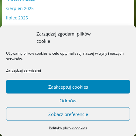
sierpień 2025
lipiec 2025
czerwiec 2025
Zarządzaj zgodami plików
maj 2025
cookie
kwiecień 2025
Używamy plików cookies w celu optymalizacji naszej witryny i naszych
marzec 2025
serwisów.
luty 2025
Zarządzaj serwisami
styczeń 2025
grudzień 2024
Zaakceptuj cookies
listopad 2024
Odmów
październik 2024
wrzesień 2024
Zobacz preferencje
sierpień 2024
Polityka plików cookies
lipiec 2024