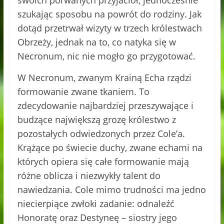
swoich porwanych przyjaciół, jednocześnie
szukając sposobu na powrót do rodziny. Jak
dotąd przetrwał wizyty w trzech królestwach
Obrzeży, jednak na to, co natyka się w
Necronum, nic nie mogło go przygotować.
W Necronum, zwanym Krainą Echa rządzi
formowanie zwane tkaniem. To
zdecydowanie najbardziej przeszywające i
budzące największą grozę królestwo z
pozostałych odwiedzonych przez Cole’a.
Krążące po świecie duchy, zwane echami na
których opiera się całe formowanie mają
różne oblicza i niezwykły talent do
nawiedzania. Cole mimo trudności ma jedno
niecierpiące zwłoki zadanie: odnaleźć
Honoratę oraz Destyneę – siostry jego