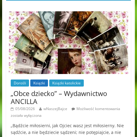
Dorośli
Książki
Książki katolickie
„Obce dziecko” – Wydawnictwo
ANCILLA
05/08/2026
wNaszejBajce
Możliwość komentowania
została wyłączona
„Bądźcie miłosierni, jak Ojciec wasz jest miłosierny. Nie
sądźcie, a nie będziecie sądzeni; nie potępiajcie, a nie