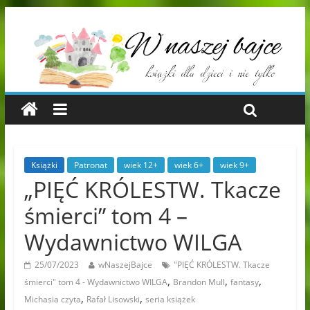
Książki
Patronat
wiek 12+
wiek 6+
wiek 9+
„PIĘĆ KRÓLESTW. Tkacze
śmierci” tom 4 –
Wydawnictwo WILGA
25/07/2023
wNaszejBajce
"PIĘĆ KRÓLESTW. Tkacze
,
,
,
śmierci" tom 4 - Wydawnictwo WILGA
Brandon Mull
fantasy
,
,
Michasia czyta
Rafał Lisowski
seria książek