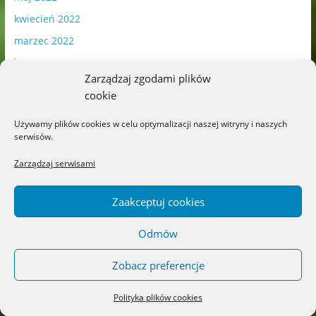
kwiecień 2022
marzec 2022
luty 2022
Zarządzaj zgodami plików
styczeń 2022
cookie
grudzień 2021
Używamy plików cookies w celu optymalizacji naszej witryny i naszych
listopad 2021
serwisów.
październik 2021
Zarządzaj serwisami
wrzesień 2021
sierpień 2021
Zaakceptuj cookies
lipiec 2021
Odmów
czerwiec 2021
maj 2021
Zobacz preferencje
kwiecień 2021
Polityka plików cookies
marzec 2021