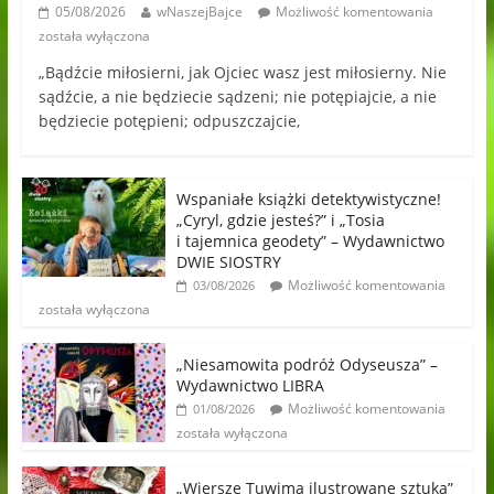
05/08/2026
wNaszejBajce
Możliwość komentowania
została wyłączona
„Bądźcie miłosierni, jak Ojciec wasz jest miłosierny. Nie
sądźcie, a nie będziecie sądzeni; nie potępiajcie, a nie
będziecie potępieni; odpuszczajcie,
Wspaniałe książki detektywistyczne!
„Cyryl, gdzie jesteś?” i „Tosia
i tajemnica geodety” – Wydawnictwo
DWIE SIOSTRY
Możliwość komentowania
03/08/2026
została wyłączona
„Niesamowita podróż Odyseusza” –
Wydawnictwo LIBRA
Możliwość komentowania
01/08/2026
została wyłączona
„Wiersze Tuwima ilustrowane sztuką”