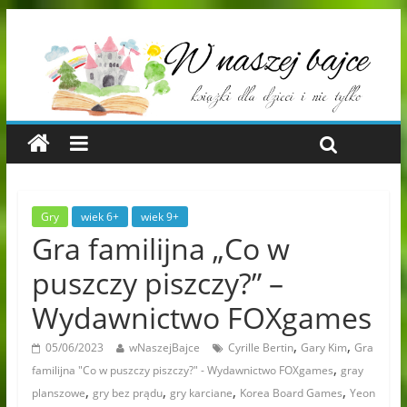
Gry
wiek 6+
wiek 9+
Gra familijna „Co w
puszczy piszczy?” –
Wydawnictwo FOXgames
,
,
05/06/2023
wNaszejBajce
Cyrille Bertin
Gary Kim
Gra
,
familijna "Co w puszczy piszczy?" - Wydawnictwo FOXgames
gray
,
,
,
,
planszowe
gry bez prądu
gry karciane
Korea Board Games
Yeon