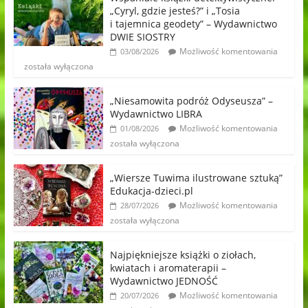
„Cyryl, gdzie jesteś?” i „Tosia
i tajemnica geodety” – Wydawnictwo
DWIE SIOSTRY
Możliwość komentowania
03/08/2026
została wyłączona
„Niesamowita podróż Odyseusza” –
Wydawnictwo LIBRA
Możliwość komentowania
01/08/2026
została wyłączona
„Wiersze Tuwima ilustrowane sztuką”
Edukacja-dzieci.pl
Możliwość komentowania
28/07/2026
została wyłączona
Najpiękniejsze książki o ziołach,
kwiatach i aromaterapii –
Wydawnictwo JEDNOŚĆ
Możliwość komentowania
20/07/2026