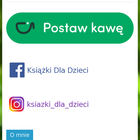
O mnie