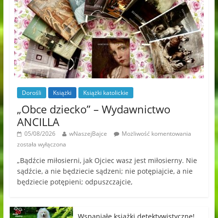
Dorośli
Książki
Książki katolickie
„Obce dziecko” – Wydawnictwo
ANCILLA
05/08/2026
wNaszejBajce
Możliwość komentowania
została wyłączona
„Bądźcie miłosierni, jak Ojciec wasz jest miłosierny. Nie
sądźcie, a nie będziecie sądzeni; nie potępiajcie, a nie
będziecie potępieni; odpuszczajcie,
Wspaniałe książki detektywistyczne!