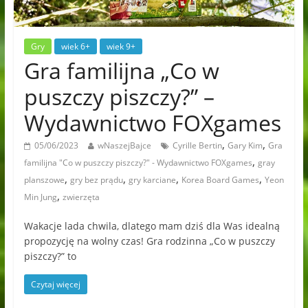
Gry
wiek 6+
wiek 9+
Gra familijna „Co w
puszczy piszczy?” –
Wydawnictwo FOXgames
,
,
05/06/2023
wNaszejBajce
Cyrille Bertin
Gary Kim
Gra
,
familijna "Co w puszczy piszczy?" - Wydawnictwo FOXgames
gray
,
,
,
,
planszowe
gry bez prądu
gry karciane
Korea Board Games
Yeon
,
Min Jung
zwierzęta
Wakacje lada chwila, dlatego mam dziś dla Was idealną
propozycję na wolny czas! Gra rodzinna „Co w puszczy
piszczy?” to
Czytaj więcej