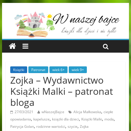
Książki
Patronat
wiek 6+
wiek 9+
Zojka – Wydawnictwo
Książki Malki – patronat
bloga
,
27/03/2021
wNaszejBajce
Alicja Małkowska
ciepłe
,
,
,
,
,
opowiadania
kapelusze
książki dla dzieci
Książki Malki
moda
,
,
,
Patrycja Golan
rodzinne wartości
szycie
Zojka