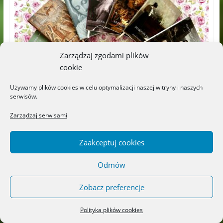
Zarządzaj zgodami plików
cookie
Używamy plików cookies w celu optymalizacji naszej witryny i naszych
serwisów.
Dorośli
Książki
Książki katolickie
Zarządzaj serwisami
„Obce dziecko” – Wydawnictwo
ANCILLA
Zaakceptuj cookies
05/08/2026
wNaszejBajce
Możliwość komentowania
została wyłączona
Odmów
„Bądźcie miłosierni, jak Ojciec wasz jest miłosierny. Nie
Zobacz preferencje
sądźcie, a nie będziecie sądzeni; nie potępiajcie, a nie
będziecie potępieni; odpuszczajcie,
Polityka plików cookies