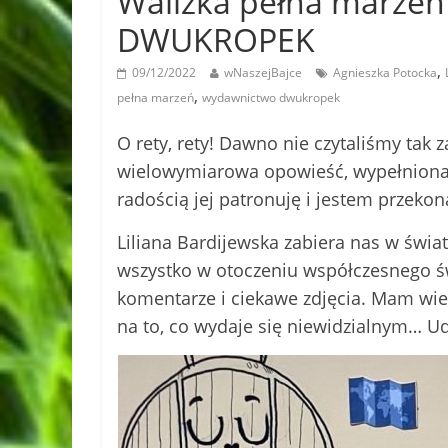
Walizka pełna marze
DWUKROPEK
,
09/12/2022
wNaszejBajce
Agnieszka Potocka
,
pełna marzeń
wydawnictwo dwukropek
O rety, rety! Dawno nie czytaliśmy tak 
wielowymiarowa opowieść, wypełniona 
radością jej patronuję i jestem przeko
Liliana Bardijewska zabiera nas w świat 
wszystko w otoczeniu współczesnego świa
komentarze i ciekawe zdjęcia. Mam wiel
na to, co wydaje się niewidzialnym… Ud