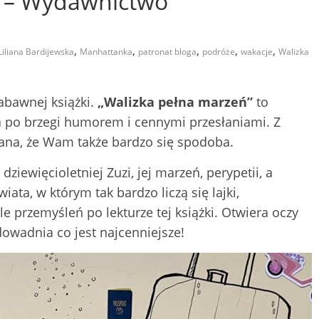
ń – Wydawnictwo
,
,
,
,
,
Liliana Bardijewska
Manhattanka
patronat bloga
podróże
wakacje
Walizka
zabawnej książki.
„Walizka pełna marzeń”
to
po brzegi humorem i cennymi przesłaniami. Z
nana, że Wam także bardzo się spodoba.
dziewięcioletniej Zuzi, jej marzeń, perypetii, a
ta, w którym tak bardzo liczą się lajki,
e przemyśleń po lekturze tej książki. Otwiera oczy
owadnia co jest najcenniejsze!