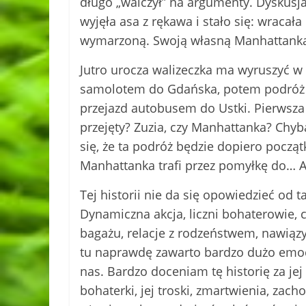
długo „walczył” na argumenty. Dyskusj
wyjęła asa z rękawa i stało się: wraca
wymarzoną. Swoją własną Manhattanką!
Jutro urocza walizeczka ma wyruszyć w 
samolotem do Gdańska, potem podróż 
przejazd autobusem do Ustki. Pierwsza
przejęty? Zuzia, czy Manhattanka? Chyb
się, że ta podróż będzie dopiero począ
Manhattanka trafi przez pomyłkę do… 
Tej historii nie da się opowiedzieć od t
Dynamiczna akcja, liczni bohaterowie, 
bagażu, relacje z rodzeństwem, nawiązy
tu naprawdę zawarto bardzo dużo emocj
nas. Bardzo doceniam tę historię za j
bohaterki, jej troski, zmartwienia, zac