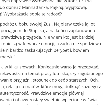
a była naprawdę wyrównana, ale w końcu Zuzia
ła do domu z Manhattanką. Piękną, wyjątkową,
 Wyobrażacie sobie tę radość?
podróż u boku swojej Zuzi. Najpierw czeka ją lot
pociągiem do Słupska, a na końcu zaplanowano
 prawdziwa przygoda. Nie wiem kto jest bardziej
a obie są w ferworze emocji, a żadna nie spodziewa
tkiem bardzo zaskakujących perypetii, bowiem
Ameryki!
ak, w kilku słowach. Koniecznie warto ją przeczytać.
ciekawostki na temat pracy lotniska, czy zagubionego
wanie przyjaźni, stosunek do osób starszych. Och,
i, relacji i tematów, które mogą dotknąć każdego z
ej autentyczność. Prawdziwe emocje głównej
howania i obawy zostały świetnie wplecione w świat