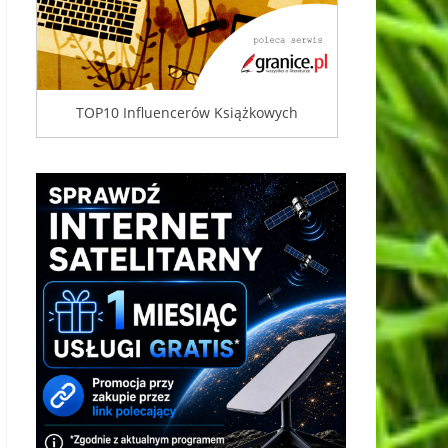
TOP10 Influencerów Książkowych