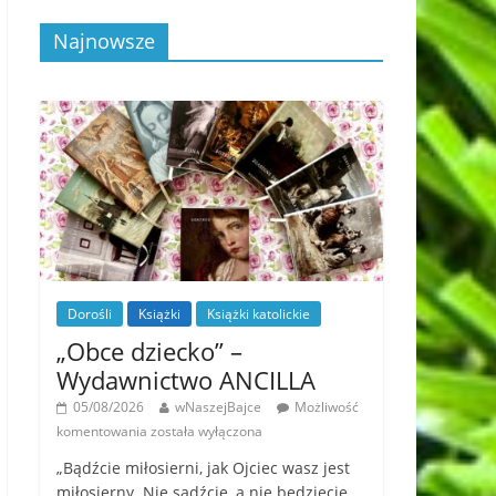
Najnowsze
Dorośli
Książki
Książki katolickie
„Obce dziecko” –
Wydawnictwo ANCILLA
05/08/2026
wNaszejBajce
Możliwość
komentowania
została wyłączona
„Bądźcie miłosierni, jak Ojciec wasz jest
miłosierny. Nie sądźcie, a nie będziecie