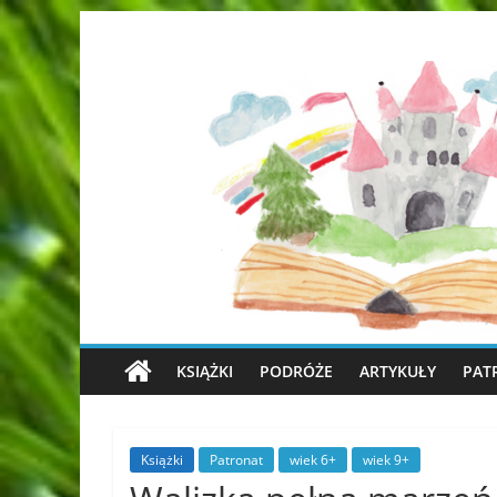
KSIĄŻKI
PODRÓŻE
ARTYKUŁY
PAT
Książki
Patronat
wiek 6+
wiek 9+