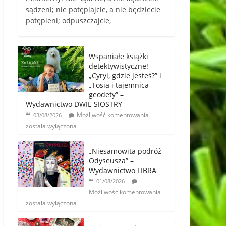
sądzeni; nie potępiajcie, a nie będziecie
potępieni; odpuszczajcie,
Wspaniałe książki
detektywistyczne!
„Cyryl, gdzie jesteś?” i
„Tosia i tajemnica
geodety” –
Wydawnictwo DWIE SIOSTRY
Możliwość komentowania
03/08/2026
została wyłączona
„Niesamowita podróż
Odyseusza” –
Wydawnictwo LIBRA
01/08/2026
Możliwość komentowania
została wyłączona