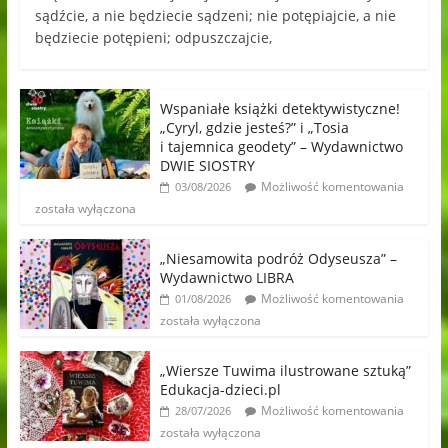
sądźcie, a nie będziecie sądzeni; nie potępiajcie, a nie
będziecie potępieni; odpuszczajcie,
Wspaniałe książki detektywistyczne!
„Cyryl, gdzie jesteś?” i „Tosia
i tajemnica geodety” – Wydawnictwo
DWIE SIOSTRY
Możliwość komentowania
03/08/2026
została wyłączona
„Niesamowita podróż Odyseusza” –
Wydawnictwo LIBRA
Możliwość komentowania
01/08/2026
została wyłączona
„Wiersze Tuwima ilustrowane sztuką”
Edukacja-dzieci.pl
Możliwość komentowania
28/07/2026
została wyłączona