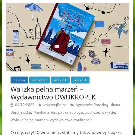
Książki
Patronat
wiek 6+
wiek 9+
Walizka pełna marzeń –
Wydawnictwo DWUKROPEK
,
09/12/2022
wNaszejBajce
Agnieszka Potocka
Liliana
,
,
,
,
,
Bardijewska
Manhattanka
patronat bloga
podróże
wakacje
,
Walizka pełna marzeń
wydawnictwo dwukropek
O rety, rety! Dawno nie czytaliśmy tak zabawnej książki.