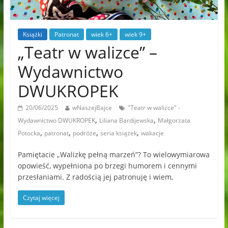
Książki
Patronat
wiek 6+
wiek 9+
„Teatr w walizce” –
Wydawnictwo
DWUKROPEK
20/06/2025
wNaszejBajce
"Teatr w walizce" -
,
,
Wydawnictwo DWUKROPEK
Liliana Bardijewska
Małgorzata
,
,
,
,
Potocka
patronat
podróże
seria książek
wakacje
Pamiętacie „Walizkę pełną marzeń”? To wielowymiarowa
opowieść, wypełniona po brzegi humorem i cennymi
przesłaniami. Z radością jej patronuję i wiem,
Czytaj więcej