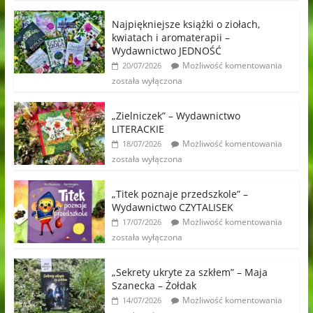
Najpiękniejsze książki o ziołach,
kwiatach i aromaterapii –
Wydawnictwo JEDNOŚĆ
Możliwość komentowania
20/07/2026
została wyłączona
„Zielniczek” – Wydawnictwo
LITERACKIE
Możliwość komentowania
18/07/2026
została wyłączona
„Titek poznaje przedszkole” –
Wydawnictwo CZYTALISEK
Możliwość komentowania
17/07/2026
została wyłączona
„Sekrety ukryte za szkłem” – Maja
Szanecka – Żołdak
Możliwość komentowania
14/07/2026