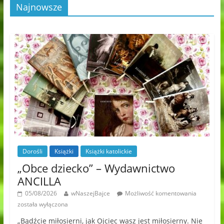
Najnowsze
Dorośli
Książki
Książki katolickie
„Obce dziecko” – Wydawnictwo
ANCILLA
05/08/2026
wNaszejBajce
Możliwość komentowania
została wyłączona
„Bądźcie miłosierni, jak Ojciec wasz jest miłosierny. Nie