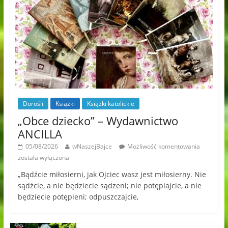
Dorośli
Książki
Książki katolickie
„Obce dziecko” – Wydawnictwo
ANCILLA
05/08/2026
wNaszejBajce
Możliwość komentowania
została wyłączona
„Bądźcie miłosierni, jak Ojciec wasz jest miłosierny. Nie
sądźcie, a nie będziecie sądzeni; nie potępiajcie, a nie
będziecie potępieni; odpuszczajcie,