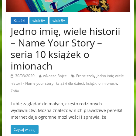
Książki
wiek 6+
wiek 9+
Jedno imię, wiele historii
– Name Your Story –
seria 10 książek o
imionach
,
30/03/2020
wNaszejBajce
Franciszek
Jedno imię wiele
,
,
,
historii - Name your story
książki dla dzieci
książki o imionach
Zofia
Lubię zaglądać do małych, często rodzinnych
wydawnictw. Można znaleźć w nich prawdziwe perełki!
Internet daje ogromne możliwości i sprawia, że
Czytaj więcej