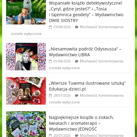
Wspaniałe książki detektywistyczne!
„Cyryl, gdzie jesteś?” i „Tosia
i tajemnica geodety” – Wydawnictwo
DWIE SIOSTRY
Możliwość komentowania
03/08/2026
została wyłączona
„Niesamowita podróż Odyseusza” –
Wydawnictwo LIBRA
Możliwość komentowania
01/08/2026
została wyłączona
„Wiersze Tuwima ilustrowane sztuką”
Edukacja-dzieci.pl
Możliwość komentowania
28/07/2026
została wyłączona
Najpiękniejsze książki o ziołach,
kwiatach i aromaterapii –
Wydawnictwo JEDNOŚĆ
Możliwość komentowania
20/07/2026