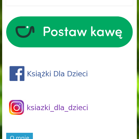
O mnie