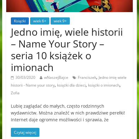
Książki
wiek 6+
wiek 9+
Jedno imię, wiele historii
– Name Your Story –
seria 10 książek o
imionach
,
30/03/2020
wNaszejBajce
Franciszek
Jedno imię wiele
,
,
,
historii - Name your story
książki dla dzieci
książki o imionach
Zofia
Lubię zaglądać do małych, często rodzinnych
wydawnictw. Można znaleźć w nich prawdziwe perełki!
Internet daje ogromne możliwości i sprawia, że
Czytaj więcej