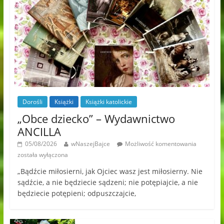
Dorośli
Książki
Książki katolickie
„Obce dziecko” – Wydawnictwo
ANCILLA
05/08/2026
wNaszejBajce
Możliwość komentowania
została wyłączona
„Bądźcie miłosierni, jak Ojciec wasz jest miłosierny. Nie
sądźcie, a nie będziecie sądzeni; nie potępiajcie, a nie
będziecie potępieni; odpuszczajcie,