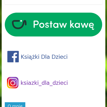
O mnie