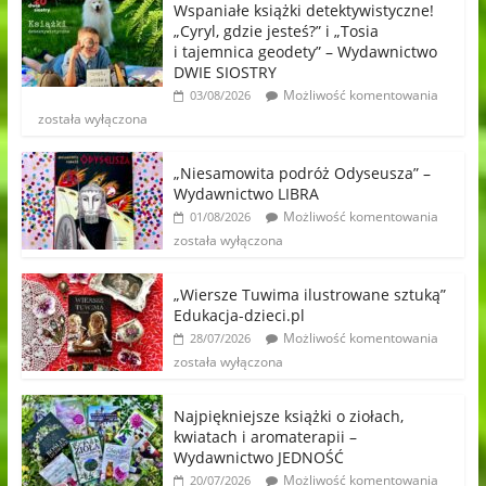
Wspaniałe książki detektywistyczne!
„Cyryl, gdzie jesteś?” i „Tosia
i tajemnica geodety” – Wydawnictwo
DWIE SIOSTRY
Możliwość komentowania
03/08/2026
została wyłączona
„Niesamowita podróż Odyseusza” –
Wydawnictwo LIBRA
Możliwość komentowania
01/08/2026
została wyłączona
„Wiersze Tuwima ilustrowane sztuką”
Edukacja-dzieci.pl
Możliwość komentowania
28/07/2026
została wyłączona
Najpiękniejsze książki o ziołach,
kwiatach i aromaterapii –
Wydawnictwo JEDNOŚĆ
Możliwość komentowania
20/07/2026