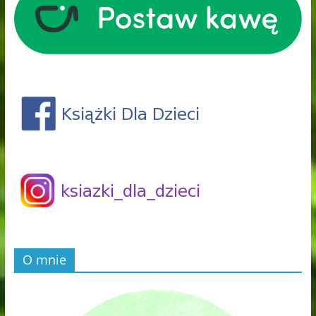
O mnie