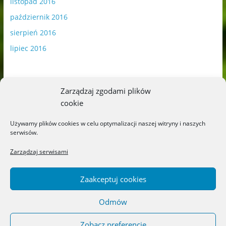
listopad 2016
październik 2016
sierpień 2016
lipiec 2016
Zarządzaj zgodami plików
cookie
Publikowane materiały zawierają płatną promocję.
Używamy plików cookies w celu optymalizacji naszej witryny i naszych
serwisów.
Polityka plików cookies
-
Polityka prywatności
Zarządzaj serwisami
Zaakceptuj cookies
Odmów
Copyright © 2026
Blog o książkach dla dzieci i młodzieży –
recenzje i rekomendacje
. All rights reserved.
Zobacz preferencje
Theme: ColorMag by
ThemeGrill
. Powered by
WordPress
.