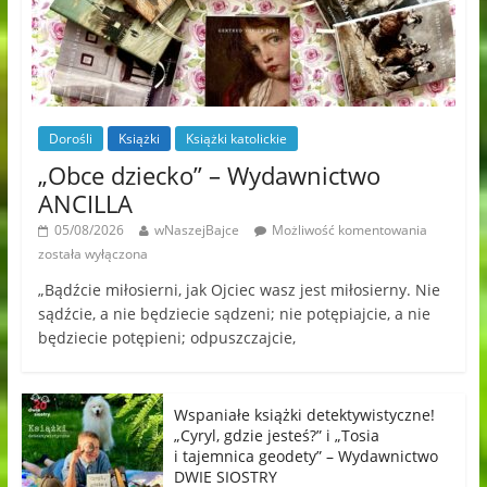
Dorośli
Książki
Książki katolickie
„Obce dziecko” – Wydawnictwo
ANCILLA
05/08/2026
wNaszejBajce
Możliwość komentowania
została wyłączona
„Bądźcie miłosierni, jak Ojciec wasz jest miłosierny. Nie
sądźcie, a nie będziecie sądzeni; nie potępiajcie, a nie
będziecie potępieni; odpuszczajcie,
Wspaniałe książki detektywistyczne!
„Cyryl, gdzie jesteś?” i „Tosia
i tajemnica geodety” – Wydawnictwo
DWIE SIOSTRY