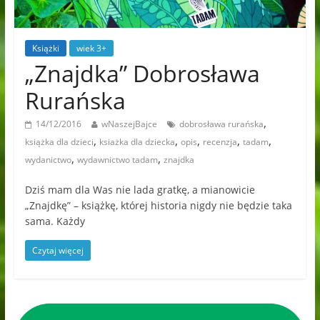
Książki
wiek 3+
„Znajdka” Dobrosława
Rurańska
,
14/12/2016
wNaszejBajce
dobrosława rurańska
,
,
,
,
,
książka dla dzieci
ksiażka dla dziecka
opis
recenzja
tadam
,
,
wydanictwo
wydawnictwo tadam
znajdka
Dziś mam dla Was nie lada gratkę, a mianowicie
„Znajdkę” – książkę, której historia nigdy nie będzie taka
sama. Każdy
Czytaj więcej