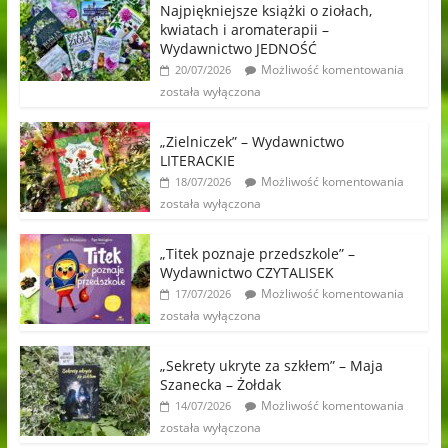
Najpiękniejsze książki o ziołach,
kwiatach i aromaterapii –
Wydawnictwo JEDNOŚĆ
Możliwość komentowania
20/07/2026
została wyłączona
„Zielniczek” – Wydawnictwo
LITERACKIE
Możliwość komentowania
18/07/2026
została wyłączona
„Titek poznaje przedszkole” –
Wydawnictwo CZYTALISEK
Możliwość komentowania
17/07/2026
została wyłączona
„Sekrety ukryte za szkłem” – Maja
Szanecka – Żołdak
Możliwość komentowania
14/07/2026
została wyłączona