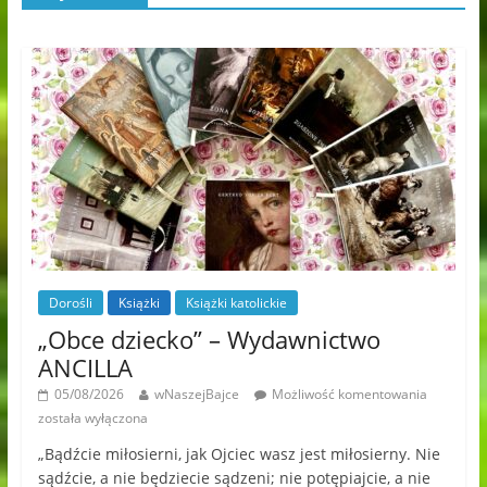
Dorośli
Książki
Książki katolickie
„Obce dziecko” – Wydawnictwo
ANCILLA
05/08/2026
wNaszejBajce
Możliwość komentowania
została wyłączona
„Bądźcie miłosierni, jak Ojciec wasz jest miłosierny. Nie
sądźcie, a nie będziecie sądzeni; nie potępiajcie, a nie