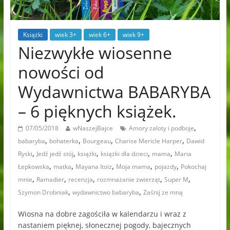
Książki
wiek 3+
wiek 6+
wiek 9+
Niezwykłe wiosenne
nowości od
Wydawnictwa BABARYBA
– 6 pięknych książek.
,
07/05/2018
wNaszejBajce
Amory zaloty i podboje
,
,
,
,
babaryba
bohaterka
Bourgeau
Charise Mericle Harper
Dawid
,
,
,
,
,
Ryski
Jedź jedź stój
książki
książki dla dzieci
mama
Maria
,
,
,
,
,
Łepkowska
matka
Mayana Itoiz
Moja mama
pojazdy
Pokochaj
,
,
,
,
,
mnie
Ramadier
recenzja
rozmnażanie zwierząt
Super M
,
,
Szymon Drobniak
wydawnictwo babaryba
Zaśnij ze mną
Wiosna na dobre zagościła w kalendarzu i wraz z
nastaniem pięknej, słonecznej pogody, bajecznych