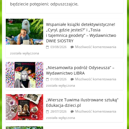
będziecie potępieni; odpuszczajcie,
Wspaniałe książki detektywistyczne!
„Cyryl, gdzie jesteś?” i „Tosia
i tajemnica geodety” – Wydawnictwo
DWIE SIOSTRY
Możliwość komentowania
03/08/2026
została wyłączona
„Niesamowita podróż Odyseusza” –
Wydawnictwo LIBRA
Możliwość komentowania
01/08/2026
została wyłączona
„Wiersze Tuwima ilustrowane sztuką”
Edukacja-dzieci.pl
Możliwość komentowania
28/07/2026
została wyłączona