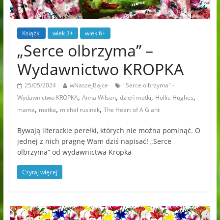
Książki
wiek 3+
wiek 6+
„Serce olbrzyma” –
Wydawnictwo KROPKA
25/05/2024
wNaszejBajce
"Serce olbrzyma" -
,
,
,
,
Wydawnictwo KROPKA
Anna Wilson
dzień matki
Hollie Hughes
,
,
,
mama
matka
michał rusinek
The Heart of A Giant
Bywają literackie perełki, których nie można pominąć. O
jednej z nich pragnę Wam dziś napisać! „Serce
olbrzyma” od wydawnictwa Kropka
Czytaj więcej