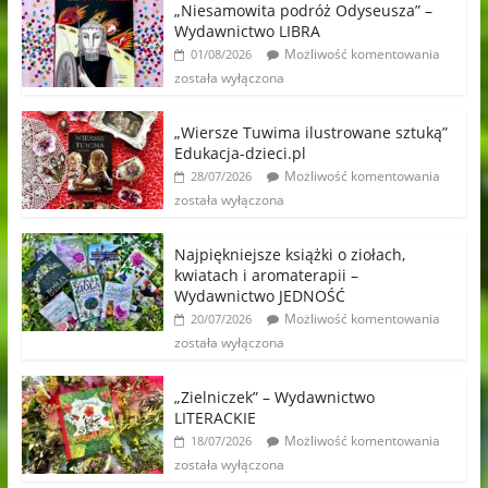
„Niesamowita podróż Odyseusza” –
Wydawnictwo LIBRA
Możliwość komentowania
01/08/2026
została wyłączona
„Wiersze Tuwima ilustrowane sztuką”
Edukacja-dzieci.pl
Możliwość komentowania
28/07/2026
została wyłączona
Najpiękniejsze książki o ziołach,
kwiatach i aromaterapii –
Wydawnictwo JEDNOŚĆ
Możliwość komentowania
20/07/2026
została wyłączona
„Zielniczek” – Wydawnictwo
LITERACKIE
Możliwość komentowania
18/07/2026
została wyłączona