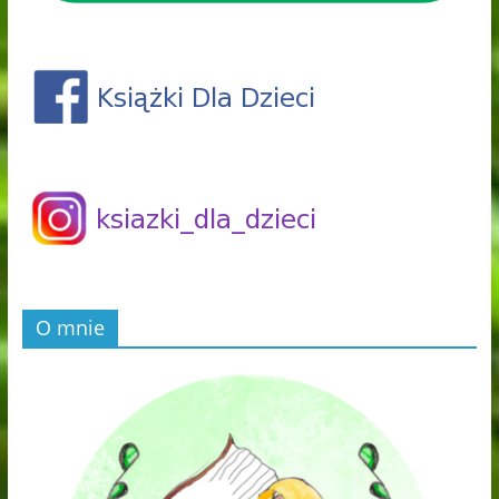
O mnie