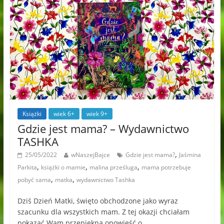
Książki
wiek 6+
wiek 9+
Gdzie jest mama? – Wydawnictwo
TASHKA
,
25/05/2022
wNaszejBajce
Gdzie jest mama?
Jaśmina
,
,
,
Parkita
książki o mamie
malina prześluga
mama potrzebuje
,
,
pobyć sama
matka
wydawnictwo Tashka
Dziś Dzień Matki, święto obchodzone jako wyraz
szacunku dla wszystkich mam. Z tej okazji chciałam
pokazać Wam przepiękną opowieść o