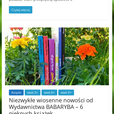
Czytaj więcej
Książki
wiek 3+
wiek 6+
wiek 9+
Niezwykłe wiosenne nowości od
Wydawnictwa BABARYBA – 6
pięknych książek.