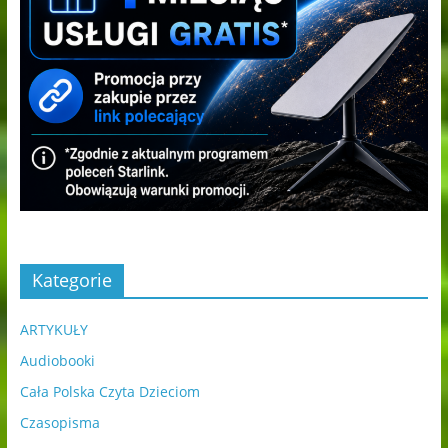
Kategorie
ARTYKUŁY
Audiobooki
Cała Polska Czyta Dzieciom
Czasopisma