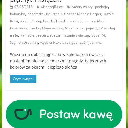
,
07/05/2018
wNaszejBajce
Amory zaloty i podboje
,
,
,
,
babaryba
bohaterka
Bourgeau
Charise Mericle Harper
Dawid
,
,
,
,
,
Ryski
Jedź jedź stój
książki
książki dla dzieci
mama
Maria
,
,
,
,
,
Łepkowska
matka
Mayana Itoiz
Moja mama
pojazdy
Pokochaj
,
,
,
,
,
mnie
Ramadier
recenzja
rozmnażanie zwierząt
Super M
,
,
Szymon Drobniak
wydawnictwo babaryba
Zaśnij ze mną
Wiosna na dobre zagościła w kalendarzu i wraz z
nastaniem pięknej, słonecznej pogody, bajecznych
kolorów za oknem i ciepłego słońca
Czytaj więcej