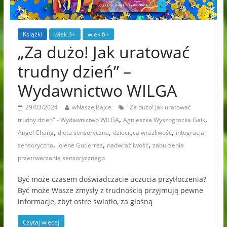
Książki
wiek 3+
wiek 6+
„Za dużo! Jak uratować
trudny dzień” –
Wydawnictwo WILGA
29/03/2024
wNaszejBajce
"Za dużo! Jak uratować
,
,
trudny dzień" - Wydawnictwo WILGA
Agnieszka Wyszogrocka Gaik
,
,
,
Angel Chang
dieta sensoryczna
dziecięca wrażliwość
integracja
,
,
,
sensoryczna
Jolene Gutierrez
nadwrażliwość
zaburzenia
przetrwarzania sensorycznego
Być może czasem doświadczacie uczucia przytłoczenia?
Być może Wasze zmysły z trudnością przyjmują pewne
informacje, zbyt ostre światło, za głośną
Czytaj więcej