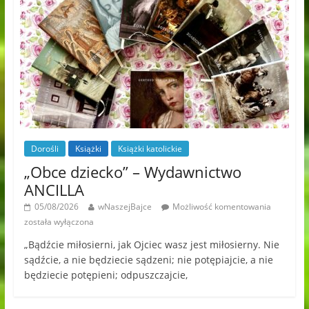
Dorośli
Książki
Książki katolickie
„Obce dziecko” – Wydawnictwo
ANCILLA
05/08/2026
wNaszejBajce
Możliwość komentowania
została wyłączona
„Bądźcie miłosierni, jak Ojciec wasz jest miłosierny. Nie
sądźcie, a nie będziecie sądzeni; nie potępiajcie, a nie
będziecie potępieni; odpuszczajcie,