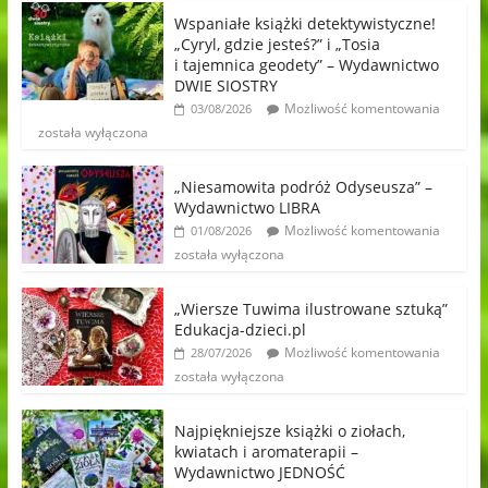
Wspaniałe książki detektywistyczne!
„Cyryl, gdzie jesteś?” i „Tosia
i tajemnica geodety” – Wydawnictwo
DWIE SIOSTRY
Możliwość komentowania
03/08/2026
została wyłączona
„Niesamowita podróż Odyseusza” –
Wydawnictwo LIBRA
Możliwość komentowania
01/08/2026
została wyłączona
„Wiersze Tuwima ilustrowane sztuką”
Edukacja-dzieci.pl
Możliwość komentowania
28/07/2026
została wyłączona
Najpiękniejsze książki o ziołach,
kwiatach i aromaterapii –
Wydawnictwo JEDNOŚĆ