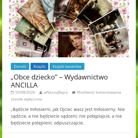
Dorośli
Książki
Książki katolickie
„Obce dziecko” – Wydawnictwo
ANCILLA
05/08/2026
wNaszejBajce
Możliwość komentowania
została wyłączona
„Bądźcie miłosierni, jak Ojciec wasz jest miłosierny. Nie
sądźcie, a nie będziecie sądzeni; nie potępiajcie, a nie
będziecie potępieni; odpuszczajcie,