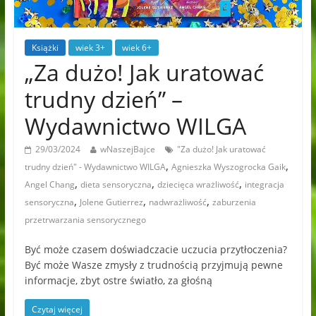
Książki
wiek 3+
wiek 6+
„Za dużo! Jak uratować
trudny dzień” –
Wydawnictwo WILGA
29/03/2024
wNaszejBajce
"Za dużo! Jak uratować
,
,
trudny dzień" - Wydawnictwo WILGA
Agnieszka Wyszogrocka Gaik
,
,
,
Angel Chang
dieta sensoryczna
dziecięca wrażliwość
integracja
,
,
,
sensoryczna
Jolene Gutierrez
nadwrażliwość
zaburzenia
przetrwarzania sensorycznego
Być może czasem doświadczacie uczucia przytłoczenia?
Być może Wasze zmysły z trudnością przyjmują pewne
informacje, zbyt ostre światło, za głośną
Czytaj więcej