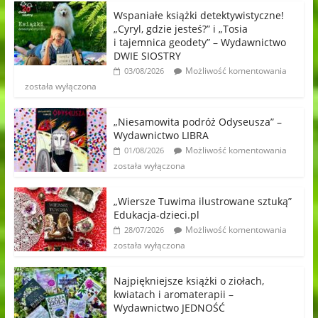
Wspaniałe książki detektywistyczne!
„Cyryl, gdzie jesteś?” i „Tosia
i tajemnica geodety” – Wydawnictwo
DWIE SIOSTRY
Możliwość komentowania
03/08/2026
została wyłączona
„Niesamowita podróż Odyseusza” –
Wydawnictwo LIBRA
Możliwość komentowania
01/08/2026
została wyłączona
„Wiersze Tuwima ilustrowane sztuką”
Edukacja-dzieci.pl
Możliwość komentowania
28/07/2026
została wyłączona
Najpiękniejsze książki o ziołach,
kwiatach i aromaterapii –
Wydawnictwo JEDNOŚĆ