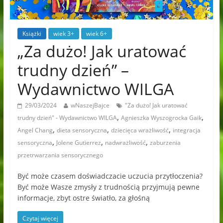
Książki
wiek 3+
wiek 6+
„Za dużo! Jak uratować
trudny dzień” –
Wydawnictwo WILGA
29/03/2024
wNaszejBajce
"Za dużo! Jak uratować
,
,
trudny dzień" - Wydawnictwo WILGA
Agnieszka Wyszogrocka Gaik
,
,
,
Angel Chang
dieta sensoryczna
dziecięca wrażliwość
integracja
,
,
,
sensoryczna
Jolene Gutierrez
nadwrażliwość
zaburzenia
przetrwarzania sensorycznego
Być może czasem doświadczacie uczucia przytłoczenia?
Być może Wasze zmysły z trudnością przyjmują pewne
informacje, zbyt ostre światło, za głośną
Czytaj więcej