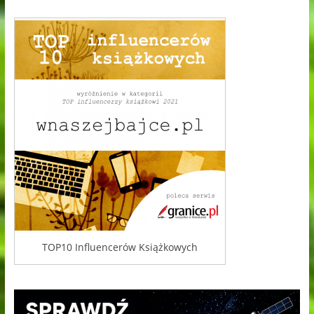
TOP10 Influencerów Książkowych