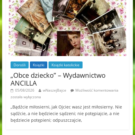
Dorośli
Książki
Książki katolickie
„Obce dziecko” – Wydawnictwo
ANCILLA
05/08/2026
wNaszejBajce
Możliwość komentowania
została wyłączona
„Bądźcie miłosierni, jak Ojciec wasz jest miłosierny. Nie
sądźcie, a nie będziecie sądzeni; nie potępiajcie, a nie
będziecie potępieni; odpuszczajcie,