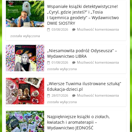
Wspaniałe książki detektywistyczne!
„Cyryl, gdzie jesteś?” i „Tosia
i tajemnica geodety” – Wydawnictwo
DWIE SIOSTRY
Możliwość komentowania
03/08/2026
została wyłączona
„Niesamowita podróż Odyseusza” –
Wydawnictwo LIBRA
Możliwość komentowania
01/08/2026
została wyłączona
„Wiersze Tuwima ilustrowane sztuką”
Edukacja-dzieci.pl
Możliwość komentowania
28/07/2026
została wyłączona
Najpiękniejsze książki o ziołach,
kwiatach i aromaterapii –
Wydawnictwo JEDNOŚĆ