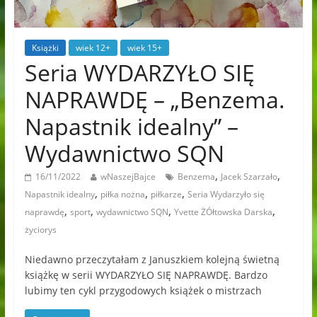
Książki
wiek 12+
wiek 15+
Seria WYDARZYŁO SIĘ
NAPRAWDĘ – „Benzema.
Napastnik idealny” –
Wydawnictwo SQN
,
,
16/11/2022
wNaszejBajce
Benzema
Jacek Szarzało
,
,
,
Napastnik idealny
piłka nożna
piłkarze
Seria Wydarzyło się
,
,
,
,
naprawdę
sport
wydawnictwo SQN
Yvette ŻÓłtowska Darska
życiorys
Niedawno przeczytałam z Januszkiem kolejną świetną
książkę w serii WYDARZYŁO SIĘ NAPRAWDĘ. Bardzo
lubimy ten cykl przygodowych książek o mistrzach