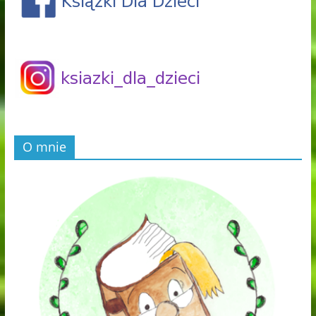
O mnie