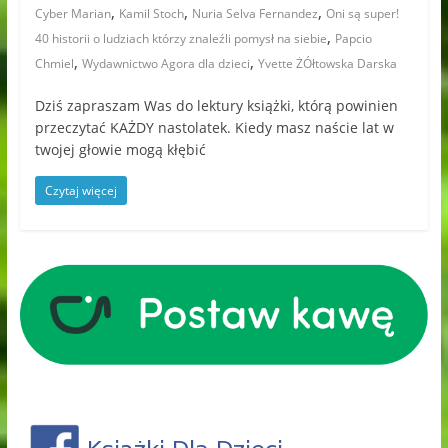
,
,
,
Cyber Marian
Kamil Stoch
Nuria Selva Fernandez
Oni są super!
,
40 historii o ludziach którzy znaleźli pomysł na siebie
Papcio
,
,
Chmiel
Wydawnictwo Agora dla dzieci
Yvette ŻÓłtowska Darska
Dziś zapraszam Was do lektury książki, którą powinien
przeczytać KAŻDY nastolatek. Kiedy masz naście lat w
twojej głowie mogą kłębić
Czytaj więcej