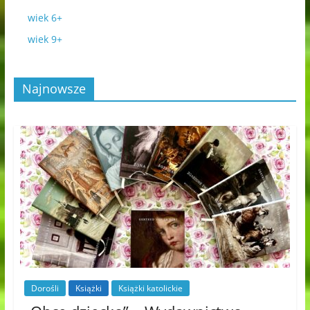
wiek 6+
wiek 9+
Najnowsze
Dorośli
Książki
Książki katolickie