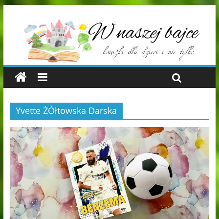
Yvette ŻÓłtowska Darska