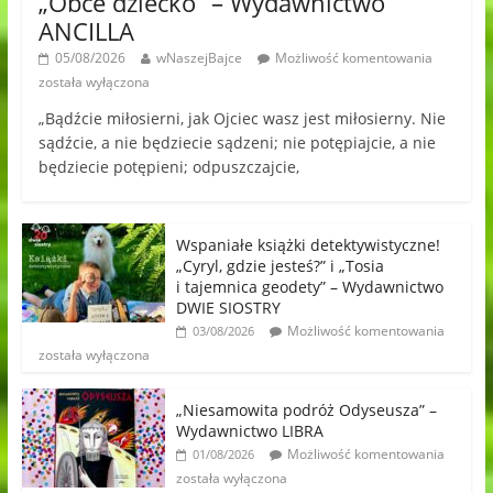
„Obce dziecko” – Wydawnictwo
ANCILLA
05/08/2026
wNaszejBajce
Możliwość komentowania
została wyłączona
„Bądźcie miłosierni, jak Ojciec wasz jest miłosierny. Nie
sądźcie, a nie będziecie sądzeni; nie potępiajcie, a nie
będziecie potępieni; odpuszczajcie,
Wspaniałe książki detektywistyczne!
„Cyryl, gdzie jesteś?” i „Tosia
i tajemnica geodety” – Wydawnictwo
DWIE SIOSTRY
Możliwość komentowania
03/08/2026
została wyłączona
„Niesamowita podróż Odyseusza” –
Wydawnictwo LIBRA
Możliwość komentowania
01/08/2026
została wyłączona