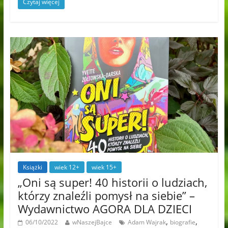
Czytaj więcej
Książki
wiek 12+
wiek 15+
„Oni są super! 40 historii o ludziach,
którzy znaleźli pomysł na siebie” –
Wydawnictwo AGORA DLA DZIECI
,
,
06/10/2022
wNaszejBajce
Adam Wajrak
biografie