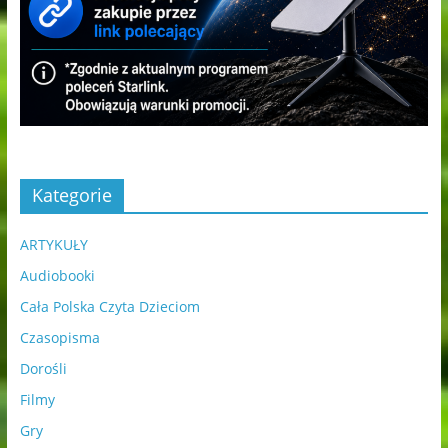
Kategorie
ARTYKUŁY
Audiobooki
Cała Polska Czyta Dzieciom
Czasopisma
Dorośli
Filmy
Gry