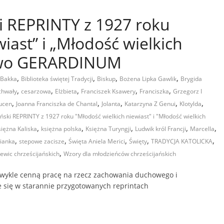
ki REPRINTY z 1927 roku
iast” i „Młodość wielkich
two GERARDINUM
,
,
,
,
 Bakka
Biblioteka świętej Tradycji
Biskup
Bożena Lipka Gawlik
Brygida
,
,
,
,
,
chwały
cesarzowa
Elżbieta
Franciszek Ksawery
Franciszka
Grzegorz I
,
,
,
,
,
ucen
Joanna Franciszka de Chantal
Jolanta
Katarzyna Z Genui
Klotylda
iński REPRINTY z 1927 roku "Młodość wielkich niewiast" i "Młodość wielkich
,
,
,
,
,
siężna Kaliska
księżna polska
Księżna Turyngji
Ludwik król Francji
Marcella
,
,
,
,
,
ianka
stepowe zacisze
Święta Aniela Merici
Święty
TRADYCJA KATOLICKA
,
ewic chrześcijańskich
Wzory dla młodzieńców chrześcijańskich
ykle cenną pracę na rzecz zachowania duchowego i
je się w starannie przygotowanych reprintach