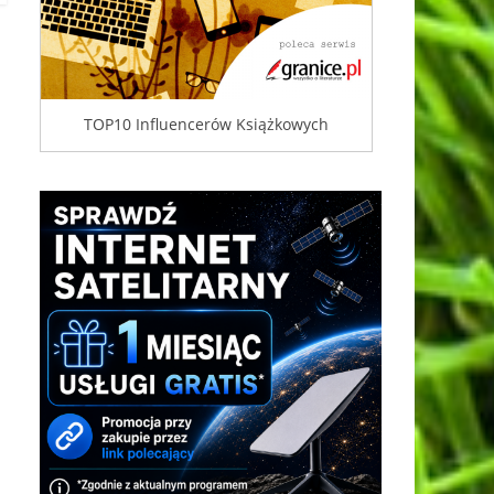
TOP10 Influencerów Książkowych