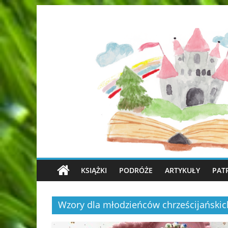
KSIĄŻKI
PODRÓŻE
ARTYKUŁY
PAT
Wzory dla młodzieńców chrześcijańskic