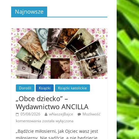
Najnowsze
Dorośli
Książki
Książki katolickie
„Obce dziecko” –
Wydawnictwo ANCILLA
05/08/2026
wNaszejBajce
Możliwość
komentowania
została wyłączona
„Bądźcie miłosierni, jak Ojciec wasz jest
miłosierny. Nie sądźcie, a nie będziecie