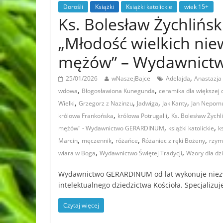
Dorośli
Książki
Książki katolickie
wiek 15+
Ks. Bolesław Żychlińs
„Młodość wielkich niew
mężów” – Wydawnic
,
25/01/2026
wNaszejBajce
Adelajda
Anastazja
,
,
wdowa
Błogosławiona Kunegunda
ceramika dla większej 
,
,
,
,
Wielki
Grzegorz z Nazinzu
Jadwiga
Jak Kanty
Jan Nepom
,
,
królowa Frankońska
królowa Potrugalii
Ks. Bolesław Żychl
,
,
mężów" - Wydawnictwo GERARDINUM
książki katolickie
k
,
,
,
,
Marcin
męczennik
różańce
Różaniec z ręki Bożeny
rzym
,
,
wiara w Boga
Wydawnictwo Świętej Tradycji
Wzory dla dzi
Wydawnictwo GERARDINUM od lat wykonuje niezw
intelektualnego dziedzictwa Kościoła. Specjalizu
Czytaj więcej