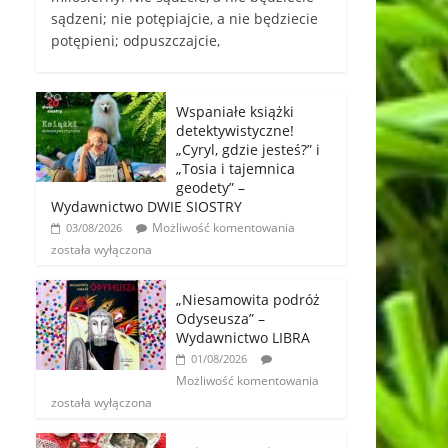
sądzeni; nie potępiajcie, a nie będziecie
potępieni; odpuszczajcie,
Wspaniałe książki
detektywistyczne!
„Cyryl, gdzie jesteś?” i
„Tosia i tajemnica
geodety” –
Wydawnictwo DWIE SIOSTRY
Możliwość komentowania
03/08/2026
została wyłączona
„Niesamowita podróż
Odyseusza” –
Wydawnictwo LIBRA
01/08/2026
Możliwość komentowania
została wyłączona