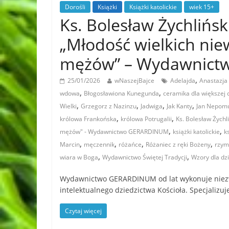
Dorośli
Książki
Książki katolickie
wiek 15+
Ks. Bolesław Żychlińs
„Młodość wielkich niew
mężów” – Wydawnic
,
25/01/2026
wNaszejBajce
Adelajda
Anastazja
,
,
wdowa
Błogosławiona Kunegunda
ceramika dla większej 
,
,
,
,
Wielki
Grzegorz z Nazinzu
Jadwiga
Jak Kanty
Jan Nepom
,
,
królowa Frankońska
królowa Potrugalii
Ks. Bolesław Żychl
,
,
mężów" - Wydawnictwo GERARDINUM
książki katolickie
k
,
,
,
,
Marcin
męczennik
różańce
Różaniec z ręki Bożeny
rzym
,
,
wiara w Boga
Wydawnictwo Świętej Tradycji
Wzory dla dzi
Wydawnictwo GERARDINUM od lat wykonuje niezw
intelektualnego dziedzictwa Kościoła. Specjalizu
Czytaj więcej