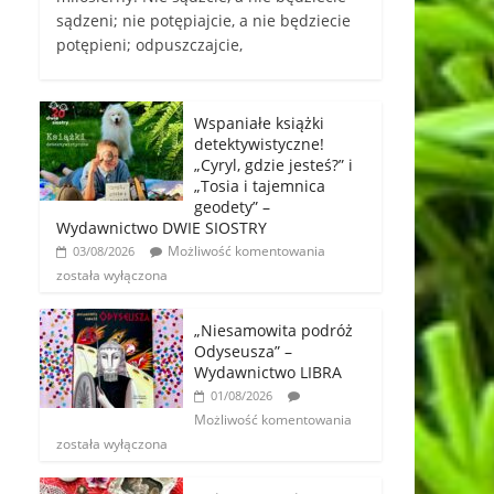
sądzeni; nie potępiajcie, a nie będziecie
potępieni; odpuszczajcie,
Wspaniałe książki
detektywistyczne!
„Cyryl, gdzie jesteś?” i
„Tosia i tajemnica
geodety” –
Wydawnictwo DWIE SIOSTRY
Możliwość komentowania
03/08/2026
została wyłączona
„Niesamowita podróż
Odyseusza” –
Wydawnictwo LIBRA
01/08/2026
Możliwość komentowania
została wyłączona