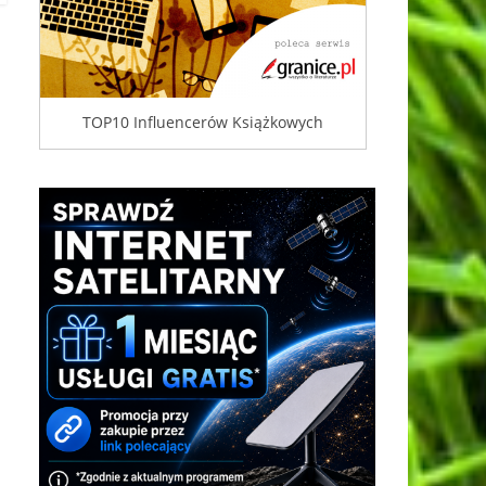
TOP10 Influencerów Książkowych