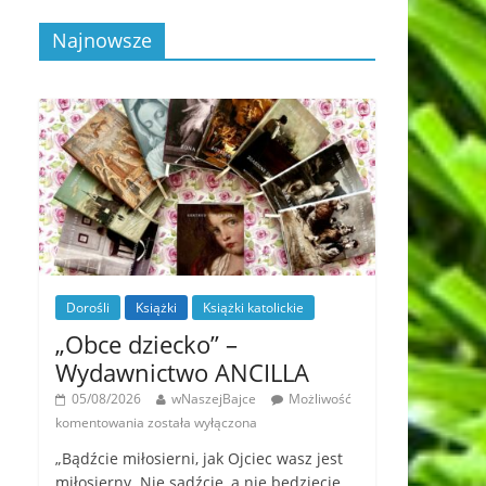
Najnowsze
Dorośli
Książki
Książki katolickie
„Obce dziecko” –
Wydawnictwo ANCILLA
05/08/2026
wNaszejBajce
Możliwość
komentowania
została wyłączona
„Bądźcie miłosierni, jak Ojciec wasz jest
miłosierny. Nie sądźcie, a nie będziecie