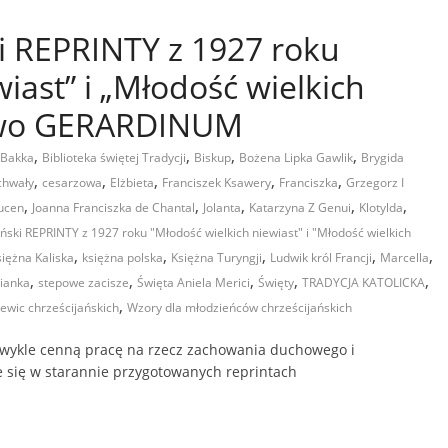
ki REPRINTY z 1927 roku
iast” i „Młodość wielkich
two GERARDINUM
,
,
,
,
 Bakka
Biblioteka świętej Tradycji
Biskup
Bożena Lipka Gawlik
Brygida
,
,
,
,
,
chwały
cesarzowa
Elżbieta
Franciszek Ksawery
Franciszka
Grzegorz I
,
,
,
,
,
ucen
Joanna Franciszka de Chantal
Jolanta
Katarzyna Z Genui
Klotylda
iński REPRINTY z 1927 roku "Młodość wielkich niewiast" i "Młodość wielkich
,
,
,
,
,
siężna Kaliska
księżna polska
Księżna Turyngji
Ludwik król Francji
Marcella
,
,
,
,
,
ianka
stepowe zacisze
Święta Aniela Merici
Święty
TRADYCJA KATOLICKA
,
ewic chrześcijańskich
Wzory dla młodzieńców chrześcijańskich
ykle cenną pracę na rzecz zachowania duchowego i
je się w starannie przygotowanych reprintach