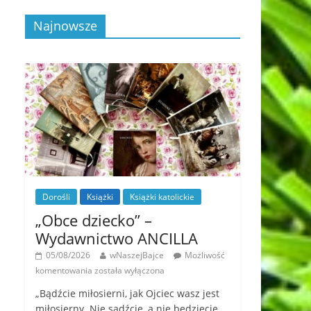
Najnowsze
Dorośli
Książki
Książki katolickie
„Obce dziecko” –
Wydawnictwo ANCILLA
05/08/2026
wNaszejBajce
Możliwość
komentowania
została wyłączona
„Bądźcie miłosierni, jak Ojciec wasz jest
miłosierny. Nie sądźcie, a nie będziecie