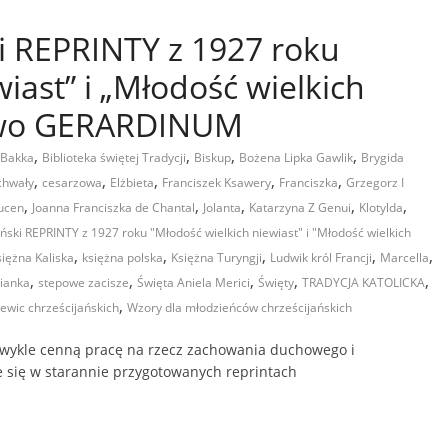
ki REPRINTY z 1927 roku
iast” i „Młodość wielkich
two GERARDINUM
,
,
,
,
 Bakka
Biblioteka świętej Tradycji
Biskup
Bożena Lipka Gawlik
Brygida
,
,
,
,
,
chwały
cesarzowa
Elżbieta
Franciszek Ksawery
Franciszka
Grzegorz I
,
,
,
,
,
ucen
Joanna Franciszka de Chantal
Jolanta
Katarzyna Z Genui
Klotylda
iński REPRINTY z 1927 roku "Młodość wielkich niewiast" i "Młodość wielkich
,
,
,
,
,
siężna Kaliska
księżna polska
Księżna Turyngji
Ludwik król Francji
Marcella
,
,
,
,
,
ianka
stepowe zacisze
Święta Aniela Merici
Święty
TRADYCJA KATOLICKA
,
ewic chrześcijańskich
Wzory dla młodzieńców chrześcijańskich
ykle cenną pracę na rzecz zachowania duchowego i
je się w starannie przygotowanych reprintach