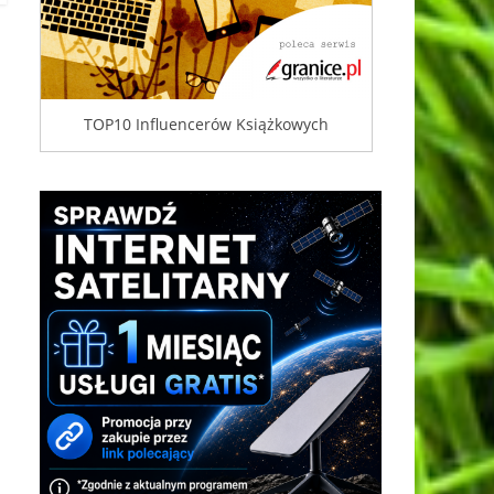
TOP10 Influencerów Książkowych