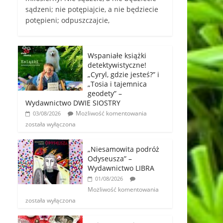
sądzeni; nie potępiajcie, a nie będziecie
potępieni; odpuszczajcie,
Wspaniałe książki
detektywistyczne!
„Cyryl, gdzie jesteś?” i
„Tosia i tajemnica
geodety” –
Wydawnictwo DWIE SIOSTRY
Możliwość komentowania
03/08/2026
została wyłączona
„Niesamowita podróż
Odyseusza” –
Wydawnictwo LIBRA
01/08/2026
Możliwość komentowania
została wyłączona