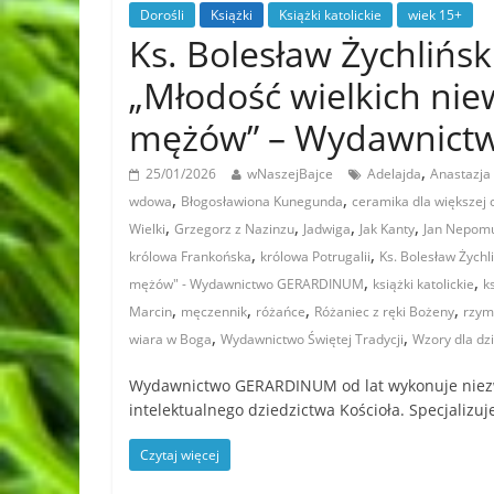
Dorośli
Książki
Książki katolickie
wiek 15+
Ks. Bolesław Żychlińs
„Młodość wielkich niew
mężów” – Wydawnic
,
25/01/2026
wNaszejBajce
Adelajda
Anastazja
,
,
wdowa
Błogosławiona Kunegunda
ceramika dla większej 
,
,
,
,
Wielki
Grzegorz z Nazinzu
Jadwiga
Jak Kanty
Jan Nepom
,
,
królowa Frankońska
królowa Potrugalii
Ks. Bolesław Żychl
,
,
mężów" - Wydawnictwo GERARDINUM
książki katolickie
k
,
,
,
,
Marcin
męczennik
różańce
Różaniec z ręki Bożeny
rzym
,
,
wiara w Boga
Wydawnictwo Świętej Tradycji
Wzory dla dzi
Wydawnictwo GERARDINUM od lat wykonuje niezw
intelektualnego dziedzictwa Kościoła. Specjalizu
Czytaj więcej