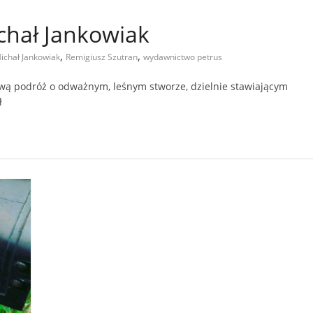
ichał Jankowiak
,
,
Michał Jankowiak
Remigiusz Szutran
wydawnictwo petrus
ową podróż o odważnym, leśnym stworze, dzielnie stawiającym
ł