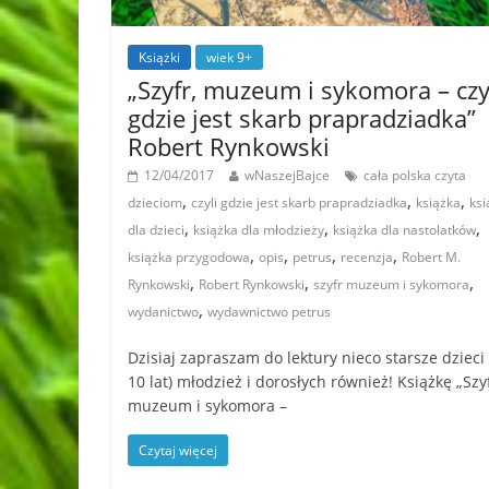
Książki
wiek 9+
„Szyfr, muzeum i sykomora – czy
gdzie jest skarb prapradziadka”
Robert Rynkowski
12/04/2017
wNaszejBajce
cała polska czyta
,
,
,
dzieciom
czyli gdzie jest skarb prapradziadka
książka
ksi
,
,
,
dla dzieci
książka dla młodzieży
książka dla nastolatków
,
,
,
,
książka przygodowa
opis
petrus
recenzja
Robert M.
,
,
,
Rynkowski
Robert Rynkowski
szyfr muzeum i sykomora
,
wydanictwo
wydawnictwo petrus
Dzisiaj zapraszam do lektury nieco starsze dzieci
10 lat) młodzież i dorosłych również! Książkę „Szyf
muzeum i sykomora –
Czytaj więcej