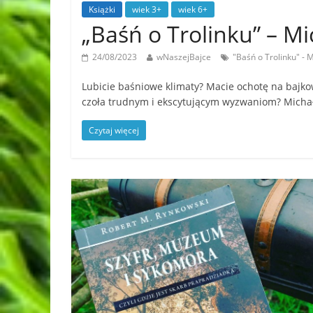
Książki
wiek 3+
wiek 6+
„Baśń o Trolinku” – M
24/08/2023
wNaszejBajce
"Baśń o Trolinku" - 
Lubicie baśniowe klimaty? Macie ochotę na bajk
czoła trudnym i ekscytującym wyzwaniom? Micha
Czytaj więcej