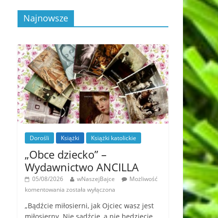
Najnowsze
Dorośli
Książki
Książki katolickie
„Obce dziecko” –
Wydawnictwo ANCILLA
05/08/2026
wNaszejBajce
Możliwość
komentowania
została wyłączona
„Bądźcie miłosierni, jak Ojciec wasz jest
miłosierny. Nie sądźcie, a nie będziecie