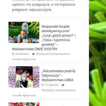
sądzeni; nie potępiajcie, a nie będziecie
potępieni; odpuszczajcie,
Wspaniałe książki
detektywistyczne!
„Cyryl, gdzie jesteś?” i
„Tosia i tajemnica
geodety” –
Wydawnictwo DWIE SIOSTRY
Możliwość komentowania
03/08/2026
została wyłączona
„Niesamowita podróż
Odyseusza” –
Wydawnictwo LIBRA
01/08/2026
Możliwość komentowania
została wyłączona