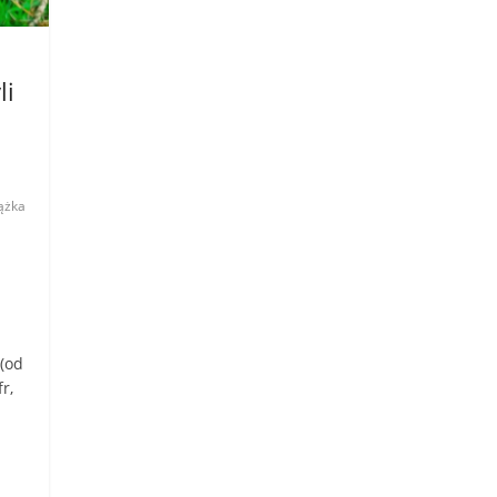
li
ążka
 (od
r,