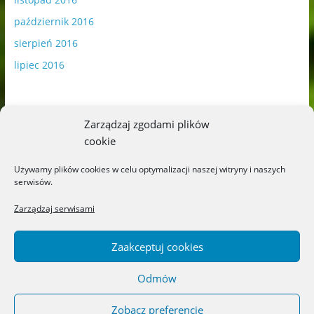
październik 2016
sierpień 2016
lipiec 2016
Zarządzaj zgodami plików
cookie
Publikowane materiały zawierają płatną promocję.
Używamy plików cookies w celu optymalizacji naszej witryny i naszych
serwisów.
Polityka plików cookies
-
Polityka prywatności
Zarządzaj serwisami
Zaakceptuj cookies
Odmów
Copyright © 2026
Blog o książkach dla dzieci i młodzieży –
recenzje i rekomendacje
. All rights reserved.
Zobacz preferencje
Theme: ColorMag by
ThemeGrill
. Powered by
WordPress
.