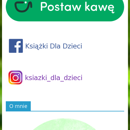
O mnie