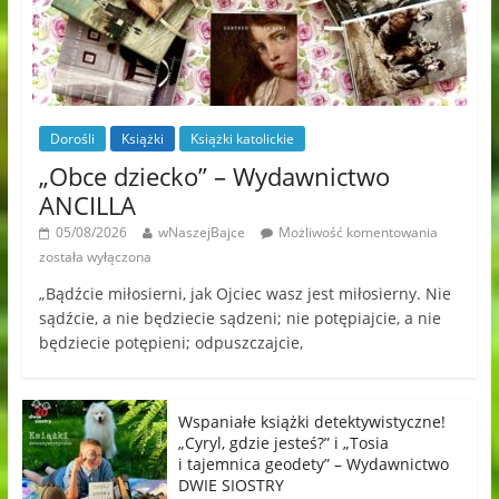
Dorośli
Książki
Książki katolickie
„Obce dziecko” – Wydawnictwo
ANCILLA
05/08/2026
wNaszejBajce
Możliwość komentowania
została wyłączona
„Bądźcie miłosierni, jak Ojciec wasz jest miłosierny. Nie
sądźcie, a nie będziecie sądzeni; nie potępiajcie, a nie
będziecie potępieni; odpuszczajcie,
Wspaniałe książki detektywistyczne!
„Cyryl, gdzie jesteś?” i „Tosia
i tajemnica geodety” – Wydawnictwo
DWIE SIOSTRY