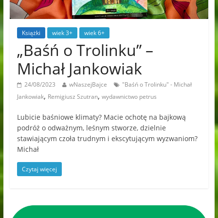
Książki
wiek 3+
wiek 6+
„Baśń o Trolinku” –
Michał Jankowiak
24/08/2023
wNaszejBajce
"Baśń o Trolinku" - Michał
,
,
Jankowiak
Remigiusz Szutran
wydawnictwo petrus
Lubicie baśniowe klimaty? Macie ochotę na bajkową
podróż o odważnym, leśnym stworze, dzielnie
stawiającym czoła trudnym i ekscytującym wyzwaniom?
Michał
Czytaj więcej