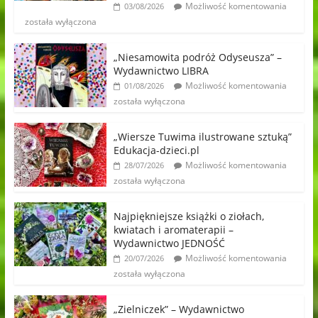
Możliwość komentowania
03/08/2026
została wyłączona
„Niesamowita podróż Odyseusza” –
Wydawnictwo LIBRA
Możliwość komentowania
01/08/2026
została wyłączona
„Wiersze Tuwima ilustrowane sztuką”
Edukacja-dzieci.pl
Możliwość komentowania
28/07/2026
została wyłączona
Najpiękniejsze książki o ziołach,
kwiatach i aromaterapii –
Wydawnictwo JEDNOŚĆ
Możliwość komentowania
20/07/2026
została wyłączona
„Zielniczek” – Wydawnictwo