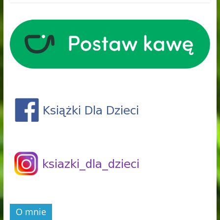
O mnie