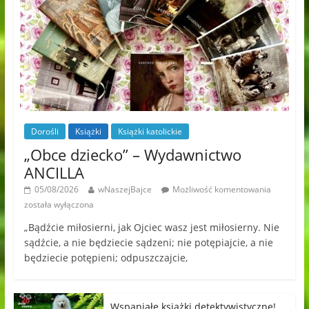
Dorośli
Książki
Książki katolickie
„Obce dziecko” – Wydawnictwo
ANCILLA
05/08/2026
wNaszejBajce
Możliwość komentowania
została wyłączona
„Bądźcie miłosierni, jak Ojciec wasz jest miłosierny. Nie
sądźcie, a nie będziecie sądzeni; nie potępiajcie, a nie
będziecie potępieni; odpuszczajcie,
Wspaniałe książki detektywistyczne!