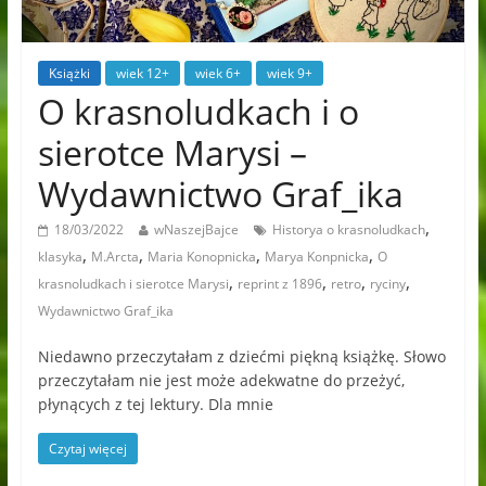
Książki
wiek 12+
wiek 6+
wiek 9+
O krasnoludkach i o
sierotce Marysi –
Wydawnictwo Graf_ika
,
18/03/2022
wNaszejBajce
Historya o krasnoludkach
,
,
,
,
klasyka
M.Arcta
Maria Konopnicka
Marya Konpnicka
O
,
,
,
,
krasnoludkach i sierotce Marysi
reprint z 1896
retro
ryciny
Wydawnictwo Graf_ika
Niedawno przeczytałam z dziećmi piękną książkę. Słowo
przeczytałam nie jest może adekwatne do przeżyć,
płynących z tej lektury. Dla mnie
Czytaj więcej