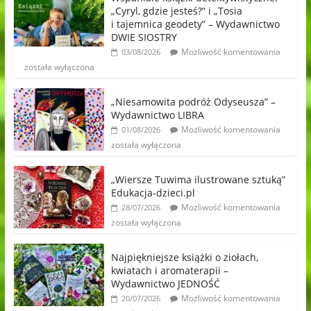
„Cyryl, gdzie jesteś?” i „Tosia
i tajemnica geodety” – Wydawnictwo
DWIE SIOSTRY
Możliwość komentowania
03/08/2026
została wyłączona
„Niesamowita podróż Odyseusza” –
Wydawnictwo LIBRA
Możliwość komentowania
01/08/2026
została wyłączona
„Wiersze Tuwima ilustrowane sztuką”
Edukacja-dzieci.pl
Możliwość komentowania
28/07/2026
została wyłączona
Najpiękniejsze książki o ziołach,
kwiatach i aromaterapii –
Wydawnictwo JEDNOŚĆ
Możliwość komentowania
20/07/2026