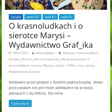
Książki
wiek 12+
wiek 6+
wiek 9+
O krasnoludkach i o
sierotce Marysi –
Wydawnictwo Graf_ika
,
18/03/2022
wNaszejBajce
Historya o krasnoludkach
,
,
,
,
klasyka
M.Arcta
Maria Konopnicka
Marya Konpnicka
O
,
,
,
,
krasnoludkach i sierotce Marysi
reprint z 1896
retro
ryciny
Wydawnictwo Graf_ika
Niedawno przeczytałam z dziećmi piękną książkę. Słowo
przeczytałam nie jest może adekwatne do przeżyć,
płynących z tej lektury. Dla mnie
Czytaj więcej