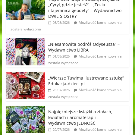
„Cyryl, gdzie jesteś?” i „Tosia
i tajemnica geodety” – Wydawnictwo
DWIE SIOSTRY
Możliwość komentowania
03/08/2026
została wyłączona
„Niesamowita podróż Odyseusza” –
Wydawnictwo LIBRA
Możliwość komentowania
01/08/2026
została wyłączona
„Wiersze Tuwima ilustrowane sztuką”
Edukacja-dzieci.pl
Możliwość komentowania
28/07/2026
została wyłączona
Najpiękniejsze książki o ziołach,
kwiatach i aromaterapii –
Wydawnictwo JEDNOŚĆ
Możliwość komentowania
20/07/2026