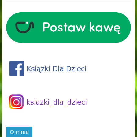
O mnie