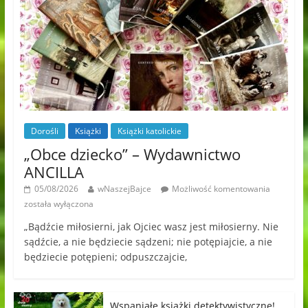
Dorośli
Książki
Książki katolickie
„Obce dziecko” – Wydawnictwo
ANCILLA
05/08/2026
wNaszejBajce
Możliwość komentowania
została wyłączona
„Bądźcie miłosierni, jak Ojciec wasz jest miłosierny. Nie
sądźcie, a nie będziecie sądzeni; nie potępiajcie, a nie
będziecie potępieni; odpuszczajcie,
Wspaniałe książki detektywistyczne!