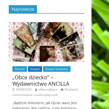
Najnowsze
Dorośli
Książki
Książki katolickie
„Obce dziecko” –
Wydawnictwo ANCILLA
05/08/2026
wNaszejBajce
Możliwość
komentowania
została wyłączona
„Bądźcie miłosierni, jak Ojciec wasz jest
miłosierny. Nie sądźcie, a nie będziecie