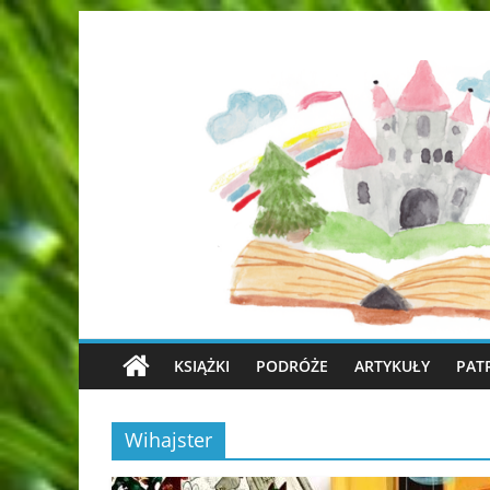
KSIĄŻKI
PODRÓŻE
ARTYKUŁY
PAT
Wihajster