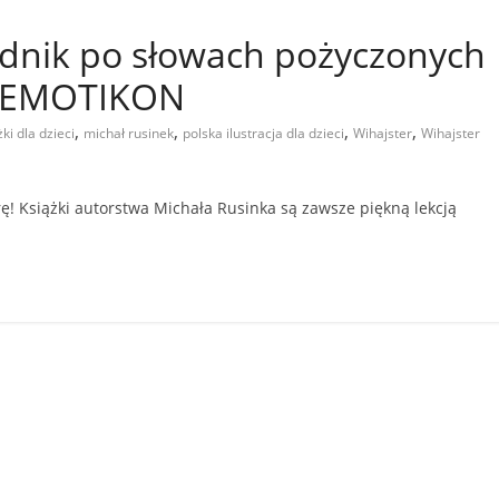
odnik po słowach pożyczonych
K EMOTIKON
,
,
,
,
żki dla dzieci
michał rusinek
polska ilustracja dla dzieci
Wihajster
Wihajster
rę! Książki autorstwa Michała Rusinka są zawsze piękną lekcją