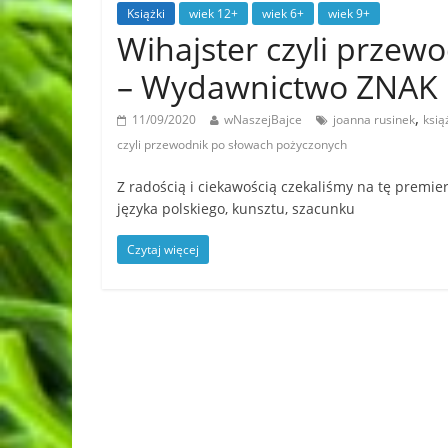
Książki
wiek 12+
wiek 6+
wiek 9+
Wihajster czyli przew
– Wydawnictwo ZNA
,
11/09/2020
wNaszejBajce
joanna rusinek
ksią
czyli przewodnik po słowach pożyczonych
Z radością i ciekawością czekaliśmy na tę premie
języka polskiego, kunsztu, szacunku
Czytaj więcej