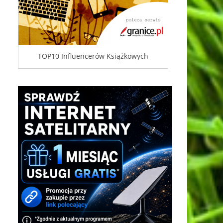
TOP10 Influencerów Książkowych