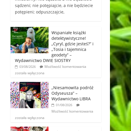
sądzeni; nie potępiajcie, a nie będziecie
potępieni; odpuszczajcie,
Wspaniałe książki
detektywistyczne!
„Cyryl, gdzie jesteś?” i
„Tosia i tajemnica
geodety” –
Wydawnictwo DWIE SIOSTRY
Możliwość komentowania
03/08/2026
została wyłączona
„Niesamowita podróż
Odyseusza” –
Wydawnictwo LIBRA
01/08/2026
Możliwość komentowania
została wyłączona