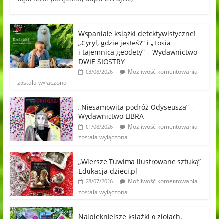
Wspaniałe książki detektywistyczne!
„Cyryl, gdzie jesteś?” i „Tosia
i tajemnica geodety” – Wydawnictwo
DWIE SIOSTRY
Możliwość komentowania
03/08/2026
została wyłączona
„Niesamowita podróż Odyseusza” –
Wydawnictwo LIBRA
Możliwość komentowania
01/08/2026
została wyłączona
„Wiersze Tuwima ilustrowane sztuką”
Edukacja-dzieci.pl
Możliwość komentowania
28/07/2026
została wyłączona
Najpiękniejsze książki o ziołach,