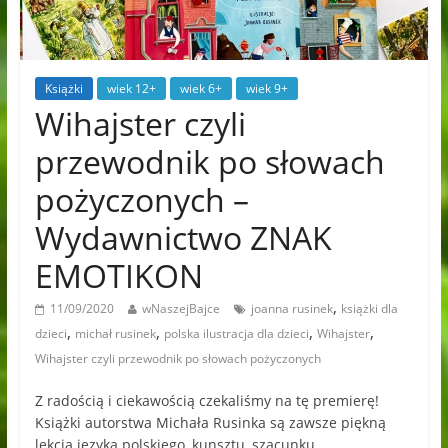
Książki
wiek 12+
wiek 6+
wiek 9+
Wihajster czyli
przewodnik po słowach
pożyczonych –
Wydawnictwo ZNAK
EMOTIKON
,
11/09/2020
wNaszejBajce
joanna rusinek
książki dla
,
,
,
,
dzieci
michał rusinek
polska ilustracja dla dzieci
Wihajster
Wihajster czyli przewodnik po słowach pożyczonych
Z radością i ciekawością czekaliśmy na tę premierę!
Książki autorstwa Michała Rusinka są zawsze piękną
lekcją języka polskiego, kunsztu, szacunku