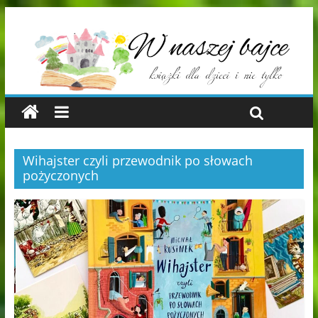
Wihajster czyli przewodnik po słowach
pożyczonych