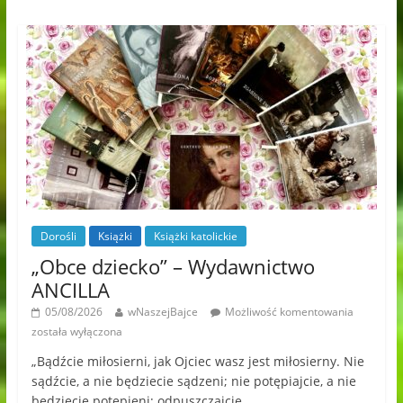
Dorośli
Książki
Książki katolickie
„Obce dziecko” – Wydawnictwo
ANCILLA
05/08/2026
wNaszejBajce
Możliwość komentowania
została wyłączona
„Bądźcie miłosierni, jak Ojciec wasz jest miłosierny. Nie
sądźcie, a nie będziecie sądzeni; nie potępiajcie, a nie
będziecie potępieni; odpuszczajcie,