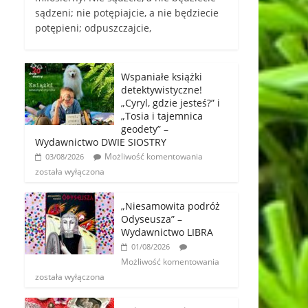
sądzeni; nie potępiajcie, a nie będziecie
potępieni; odpuszczajcie,
Wspaniałe książki
detektywistyczne!
„Cyryl, gdzie jesteś?” i
„Tosia i tajemnica
geodety” –
Wydawnictwo DWIE SIOSTRY
Możliwość komentowania
03/08/2026
została wyłączona
„Niesamowita podróż
Odyseusza” –
Wydawnictwo LIBRA
01/08/2026
Możliwość komentowania
została wyłączona