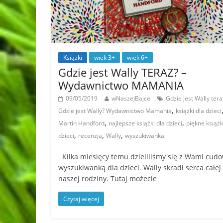
Książki
wiek 3+
wiek 6+
Gdzie jest Wally TERAZ? –
Wydawnictwo MAMANIA
09/05/2019
wNaszejBajce
Gdzie jest Wally tera
,
Gdzie jest Wally? Wydawnictwo Mamania
książki dla dzieci
,
,
Martin Handford
najlepsze książki dla dzieci
piękne książk
,
,
,
dzieci
recenzja
Wally
wyszukiwanka
Kilka miesięcy temu dzieliliśmy się z Wami cud
wyszukiwanką dla dzieci. Wally skradł serca całej
naszej rodziny. Tutaj możecie
Czytaj więcej