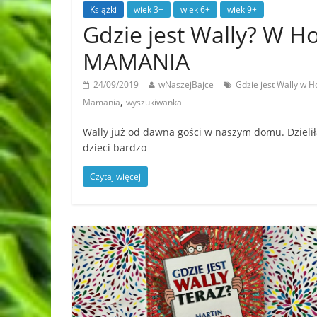
Książki
wiek 3+
wiek 6+
wiek 9+
Gdzie jest Wally? W 
MAMANIA
24/09/2019
wNaszejBajce
Gdzie jest Wally w H
,
Mamania
wyszukiwanka
Wally już od dawna gości w naszym domu. Dziel
dzieci bardzo
Czytaj więcej