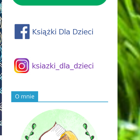
O mnie