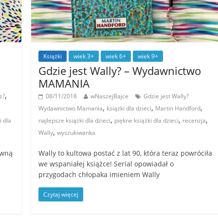
Książki
wiek 3+
wiek 6+
wiek 9+
Gdzie jest Wally? – Wydawnictwo
MAMANIA
,
z?
08/11/2018
wNaszejBajce
Gdzie jest Wally?
,
,
,
,
Wydawnictwo Mamania
książki dla dzieci
Martin Handford
,
,
,
i dla
najlepsze książki dla dzieci
piękne książki dla dzieci
recenzja
,
Wally
wyszukiwanka
owną
Wally to kultowa postać z lat 90, która teraz powróciła
we wspaniałej książce! Serial opowiadał o
przygodach chłopaka imieniem Wally
Czytaj więcej