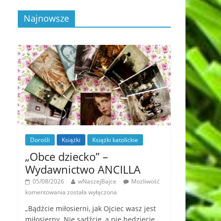
Najnowsze
Dorośli
Książki
Książki katolickie
„Obce dziecko” –
Wydawnictwo ANCILLA
05/08/2026
wNaszejBajce
Możliwość
komentowania
została wyłączona
„Bądźcie miłosierni, jak Ojciec wasz jest
miłosierny. Nie sądźcie, a nie będziecie