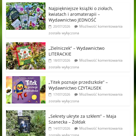
Najpiękniejsze książki o ziołach,
kwiatach i aromaterapii –
Wydawnictwo JEDNOŚĆ
Możliwość komentowania
20/07/2026
została wyłączona
„Zielniczek” – Wydawnictwo
LITERACKIE
Możliwość komentowania
18/07/2026
została wyłączona
„Titek poznaje przedszkole” –
Wydawnictwo CZYTALISEK
Możliwość komentowania
17/07/2026
została wyłączona
„Sekrety ukryte za szkłem” – Maja
Szanecka – Żołdak
Możliwość komentowania
14/07/2026
została wyłączona