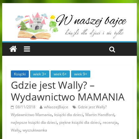
Książki
wiek 3+
wiek 6+
wiek 9+
Gdzie jest Wally? –
Wydawnictwo MAMANIA
08/11/2018
wNaszejBajce
Gdzie jest Wally?
,
,
,
Wydawnictwo Mamania
książki dla dzieci
Martin Handford
,
,
,
najlepsze książki dla dzieci
piękne książki dla dzieci
recenzja
,
Wally
wyszukiwanka