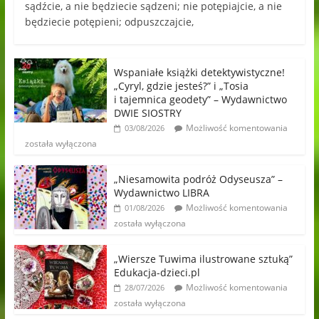
sądźcie, a nie będziecie sądzeni; nie potępiajcie, a nie
będziecie potępieni; odpuszczajcie,
Wspaniałe książki detektywistyczne!
„Cyryl, gdzie jesteś?” i „Tosia
i tajemnica geodety” – Wydawnictwo
DWIE SIOSTRY
Możliwość komentowania
03/08/2026
została wyłączona
„Niesamowita podróż Odyseusza” –
Wydawnictwo LIBRA
Możliwość komentowania
01/08/2026
została wyłączona
„Wiersze Tuwima ilustrowane sztuką”
Edukacja-dzieci.pl
Możliwość komentowania
28/07/2026
została wyłączona