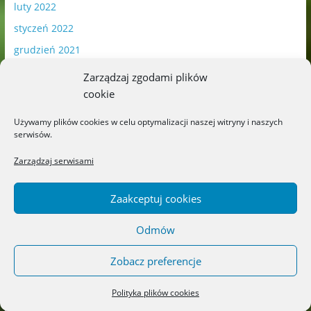
luty 2022
styczeń 2022
grudzień 2021
listopad 2021
Zarządzaj zgodami plików
październik 2021
cookie
wrzesień 2021
Używamy plików cookies w celu optymalizacji naszej witryny i naszych
serwisów.
sierpień 2021
lipiec 2021
Zarządzaj serwisami
czerwiec 2021
Zaakceptuj cookies
maj 2021
kwiecień 2021
Odmów
marzec 2021
Zobacz preferencje
luty 2021
styczeń 2021
Polityka plików cookies
grudzień 2020