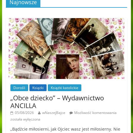
Najnowsze
Dorośli
Książki
Książki katolickie
„Obce dziecko” – Wydawnictwo
ANCILLA
05/08/2026
wNaszejBajce
Możliwość komentowania
została wyłączona
„Bądźcie miłosierni, jak Ojciec wasz jest miłosierny. Nie