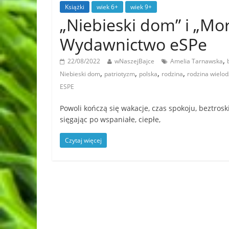
Książki
wiek 6+
wiek 9+
„Niebieski dom” i „Mo
Wydawnictwo eSPe
,
22/08/2022
wNaszejBajce
Amelia Tarnawska
,
,
,
,
Niebieski dom
patriotyzm
polska
rodzina
rodzina wielod
ESPE
Powoli kończą się wakacje, czas spokoju, beztros
sięgając po wspaniałe, ciepłe,
Czytaj więcej