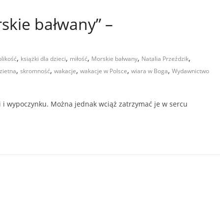
rskie bałwany” –
,
,
,
,
,
blikość
książki dla dzieci
miłość
Morskie bałwany
Natalia Przeździk
,
,
,
,
,
zietna
skromność
wakacje
wakacje w Polsce
wiara w Boga
Wydawnictwo
ki i wypoczynku. Można jednak wciąż zatrzymać je w sercu