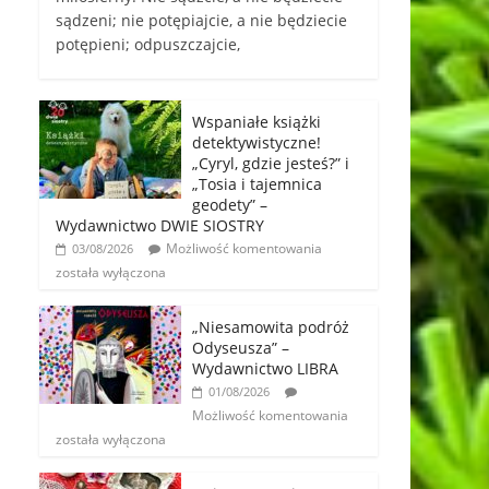
sądzeni; nie potępiajcie, a nie będziecie
potępieni; odpuszczajcie,
Wspaniałe książki
detektywistyczne!
„Cyryl, gdzie jesteś?” i
„Tosia i tajemnica
geodety” –
Wydawnictwo DWIE SIOSTRY
Możliwość komentowania
03/08/2026
została wyłączona
„Niesamowita podróż
Odyseusza” –
Wydawnictwo LIBRA
01/08/2026
Możliwość komentowania
została wyłączona