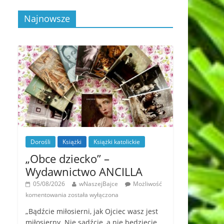
Najnowsze
Dorośli
Książki
Książki katolickie
„Obce dziecko” –
Wydawnictwo ANCILLA
05/08/2026
wNaszejBajce
Możliwość
komentowania
została wyłączona
„Bądźcie miłosierni, jak Ojciec wasz jest
miłosierny. Nie sądźcie, a nie będziecie