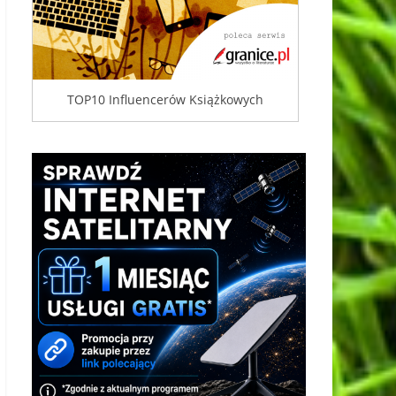
TOP10 Influencerów Książkowych