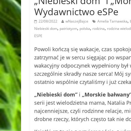
„Niebieski dom” i „Mo
Wydawnictwo eSPe
,
22/08/2022
wNaszejBajce
Amelia Tarnawska
,
,
,
,
Niebieski dom
patriotyzm
polska
rodzina
rodzina wielod
ESPE
Powoli kończą się wakacje, czas spokoj
zatrzymać je w sercu sięgając po wspani
wakacyjny odpoczynek wypełniony był 
szczególnie skradły nasze serca! Mój sy
ostatnio wspólnie czytaliśmy i już czeka
„Niebieski dom”
i
„Morskie bałwany
serii jest wielodzietna mama, Natalia P
najcenniejsze, czyli rodzinne relacje, 
drobne rzeczy, których często tak nie 