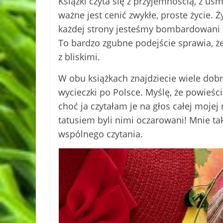
Książki czyta się z przyjemnością, z uś
ważne jest cenić zwykłe, proste życie.
każdej strony jesteśmy bombardowani ty
To bardzo zgubne podejście sprawia, że 
z bliskimi.
W obu książkach znajdziecie wiele dobr
wycieczki po Polsce. Myślę, że powieści
choć ja czytałam je na głos całej mojej
tatusiem byli nimi oczarowani! Mnie ta
wspólnego czytania.