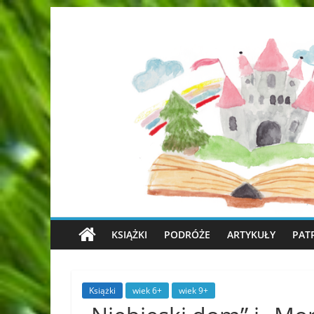
KSIĄŻKI
PODRÓŻE
ARTYKUŁY
PAT
Książki
wiek 6+
wiek 9+