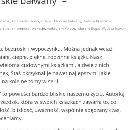
rskie bałwany” –
,
,
,
,
,
blikość
książki dla dzieci
miłość
Morskie bałwany
Natalia Przeździk
,
,
,
,
,
zietna
skromność
wakacje
wakacje w Polsce
wiara w Boga
Wydawnictwo
u, beztroski i wypoczynku. Można jednak wciąż
ałe, ciepłe, piękne, rodzinne książki. Nasz
wieloma cudownymi książkami, a dwie z nich
nek, Staś okrzyknął je nawet najlepszymi jakie
 na kolejne tomy w serii.
”
to powieści bardzo bliskie naszemu życiu. Autorką
rzeździk, która w swoich książkach zawarła to, co
miłość, bliskość, uważność, wspólnie spędzany czas,
doceniamy.