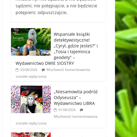
sądzeni; nie potępiajcie, a nie będziecie
potępieni; odpuszczajcie,
Wspaniałe książki
detektywistyczne!
„Cyryl, gdzie jesteś?” i
„Tosia i tajemnica
geodety” –
Wydawnictwo DWIE SIOSTRY
Możliwość komentowania
03/08/2026
została wyłączona
„Niesamowita podróż
Odyseusza” –
Wydawnictwo LIBRA
01/08/2026
Możliwość komentowania
została wyłączona