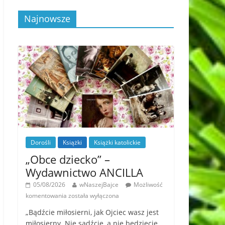
Najnowsze
Dorośli
Książki
Książki katolickie
„Obce dziecko” –
Wydawnictwo ANCILLA
05/08/2026
wNaszejBajce
Możliwość
komentowania
została wyłączona
„Bądźcie miłosierni, jak Ojciec wasz jest
miłosierny. Nie sądźcie, a nie będziecie