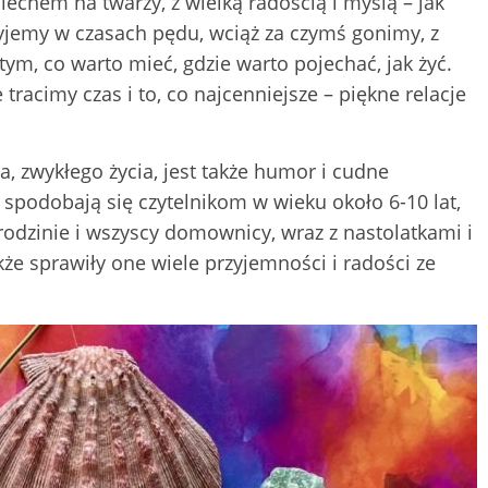
miechem na twarzy, z wielką radością i myślą – jak
 Żyjemy w czasach pędu, wciąż za czymś gonimy, z
m, co warto mieć, gdzie warto pojechać, jak żyć.
tracimy czas i to, co najcenniejsze – piękne relacje
a, zwykłego życia, jest także humor i cudne
 spodobają się czytelnikom w wieku około 6-10 lat,
 rodzinie i wszyscy domownicy, wraz z nastolatkami i
kże sprawiły one wiele przyjemności i radości ze