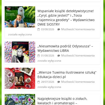
Wspaniałe książki detektywistyczne!
„Cyryl, gdzie jesteś?” i „Tosia
i tajemnica geodety” – Wydawnictwo
DWIE SIOSTRY
Możliwość komentowania
03/08/2026
została wyłączona
„Niesamowita podróż Odyseusza” –
Wydawnictwo LIBRA
Możliwość komentowania
01/08/2026
została wyłączona
„Wiersze Tuwima ilustrowane sztuką”
Edukacja-dzieci.pl
Możliwość komentowania
28/07/2026
została wyłączona
Najpiękniejsze książki o ziołach,
kwiatach i aromaterapii –