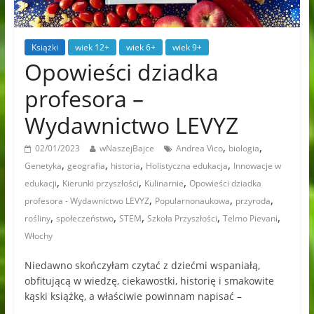
Książki
wiek 12+
wiek 6+
wiek 9+
Opowieści dziadka
profesora –
Wydawnictwo LEVYZ
,
,
02/01/2023
wNaszejBajce
Andrea Vico
biologia
,
,
,
,
Genetyka
geografia
historia
Holistyczna edukacja
Innowacje w
,
,
,
edukacji
Kierunki przyszłości
Kulinarnie
Opowieści dziadka
,
,
,
profesora - Wydawnictwo LEVYZ
Popularnonaukowa
przyroda
,
,
,
,
,
rośliny
społeczeństwo
STEM
Szkoła Przyszłości
Telmo Pievani
Włochy
Niedawno skończyłam czytać z dziećmi wspaniałą,
obfitującą w wiedzę, ciekawostki, historię i smakowite
kąski książkę, a właściwie powinnam napisać –