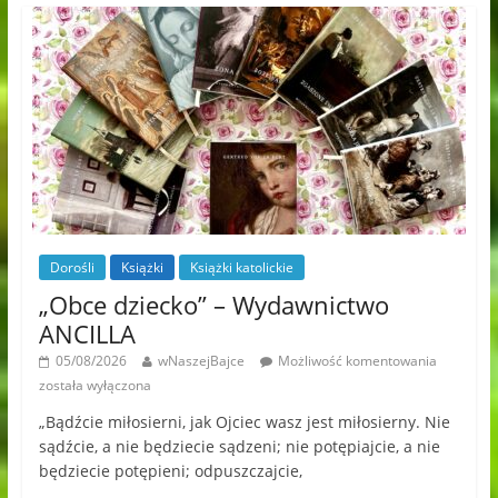
Dorośli
Książki
Książki katolickie
„Obce dziecko” – Wydawnictwo
ANCILLA
05/08/2026
wNaszejBajce
Możliwość komentowania
została wyłączona
„Bądźcie miłosierni, jak Ojciec wasz jest miłosierny. Nie
sądźcie, a nie będziecie sądzeni; nie potępiajcie, a nie
będziecie potępieni; odpuszczajcie,