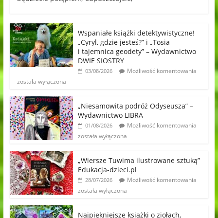
Wspaniałe książki detektywistyczne!
„Cyryl, gdzie jesteś?” i „Tosia
i tajemnica geodety” – Wydawnictwo
DWIE SIOSTRY
Możliwość komentowania
03/08/2026
została wyłączona
„Niesamowita podróż Odyseusza” –
Wydawnictwo LIBRA
Możliwość komentowania
01/08/2026
została wyłączona
„Wiersze Tuwima ilustrowane sztuką”
Edukacja-dzieci.pl
Możliwość komentowania
28/07/2026
została wyłączona
Najpiękniejsze książki o ziołach,