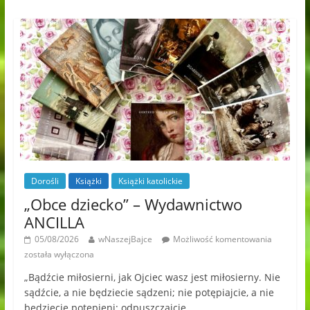
Dorośli
Książki
Książki katolickie
„Obce dziecko” – Wydawnictwo
ANCILLA
05/08/2026
wNaszejBajce
Możliwość komentowania
została wyłączona
„Bądźcie miłosierni, jak Ojciec wasz jest miłosierny. Nie
sądźcie, a nie będziecie sądzeni; nie potępiajcie, a nie
będziecie potępieni; odpuszczajcie,