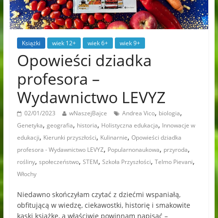
Książki
wiek 12+
wiek 6+
wiek 9+
Opowieści dziadka
profesora –
Wydawnictwo LEVYZ
,
,
02/01/2023
wNaszejBajce
Andrea Vico
biologia
,
,
,
,
Genetyka
geografia
historia
Holistyczna edukacja
Innowacje w
,
,
,
edukacji
Kierunki przyszłości
Kulinarnie
Opowieści dziadka
,
,
,
profesora - Wydawnictwo LEVYZ
Popularnonaukowa
przyroda
,
,
,
,
,
rośliny
społeczeństwo
STEM
Szkoła Przyszłości
Telmo Pievani
Włochy
Niedawno skończyłam czytać z dziećmi wspaniałą,
obfitującą w wiedzę, ciekawostki, historię i smakowite
kąski książkę, a właściwie powinnam napisać –