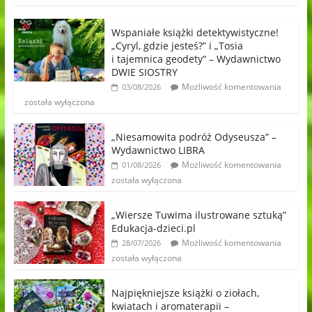
Wspaniałe książki detektywistyczne!
„Cyryl, gdzie jesteś?” i „Tosia
i tajemnica geodety” – Wydawnictwo
DWIE SIOSTRY
Możliwość komentowania
03/08/2026
została wyłączona
„Niesamowita podróż Odyseusza” –
Wydawnictwo LIBRA
Możliwość komentowania
01/08/2026
została wyłączona
„Wiersze Tuwima ilustrowane sztuką”
Edukacja-dzieci.pl
Możliwość komentowania
28/07/2026
została wyłączona
Najpiękniejsze książki o ziołach,
kwiatach i aromaterapii –