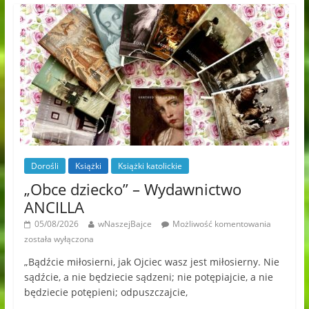
Dorośli
Książki
Książki katolickie
„Obce dziecko” – Wydawnictwo
ANCILLA
05/08/2026
wNaszejBajce
Możliwość komentowania
została wyłączona
„Bądźcie miłosierni, jak Ojciec wasz jest miłosierny. Nie
sądźcie, a nie będziecie sądzeni; nie potępiajcie, a nie
będziecie potępieni; odpuszczajcie,