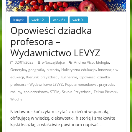
Książki
wiek 12+
wiek 6+
wiek 9+
Opowieści dziadka
profesora –
Wydawnictwo LEVYZ
,
,
02/01/2023
wNaszejBajce
Andrea Vico
biologia
,
,
,
,
Genetyka
geografia
historia
Holistyczna edukacja
Innowacje w
,
,
,
edukacji
Kierunki przyszłości
Kulinarnie
Opowieści dziadka
,
,
,
profesora - Wydawnictwo LEVYZ
Popularnonaukowa
przyroda
,
,
,
,
,
rośliny
społeczeństwo
STEM
Szkoła Przyszłości
Telmo Pievani
Włochy
Niedawno skończyłam czytać z dziećmi wspaniałą,
obfitującą w wiedzę, ciekawostki, historię i smakowite
kąski książkę, a właściwie powinnam napisać –